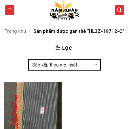
Bỏ
qua
nội
dung
Trang chủ
/
Sản phẩm được gắn thẻ “HL3Z-19712-C”
LỌC