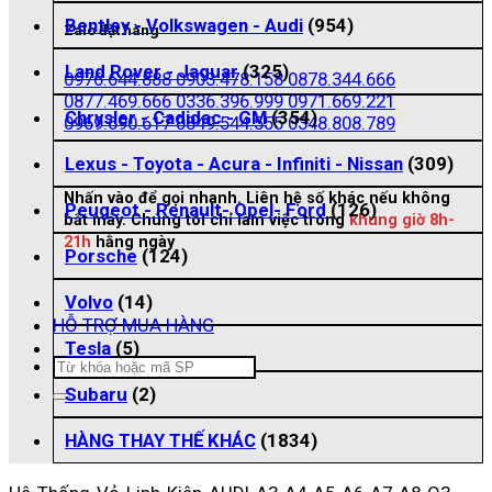
Bentley - Volkswagen - Audi
(954)
Zalo đặt hàng
Land Rover - Jaguar
(325)
0976.644.888
0903.478.158
0878.344.666
0877.469.666
0336.396.999
0971.669.221
Chrysler - Cadidac - GM
(354)
0969.690.617
0849.544.555
0348.808.789
Lexus - Toyota - Acura - Infiniti - Nissan
(309)
Nhấn vào để gọi nhanh. Liên hệ số khác nếu không
Peugeot - Renault- Opel- Ford
(126)
bắt máy. Chúng tôi chỉ làm việc trong
khung giờ 8h-
21h
hằng ngày
Porsche
(124)
Volvo
(14)
HỖ TRỢ MUA HÀNG
Tesla
(5)
Tìm
kiếm:
Subaru
(2)
HÀNG THAY THẾ KHÁC
(1834)