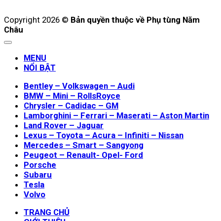
Copyright 2026 ©
Bản quyền thuộc về Phụ tùng Năm
Châu
MENU
NỔI BẬT
Bentley – Volkswagen – Audi
BMW – Mini – RollsRoyce
Chrysler – Cadidac – GM
Lamborghini – Ferrari – Maserati – Aston Martin
Land Rover – Jaguar
Lexus – Toyota – Acura – Infiniti – Nissan
Mercedes – Smart – Sangyong
Peugeot – Renault- Opel- Ford
Porsche
Subaru
Tesla
Volvo
TRANG CHỦ