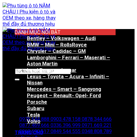
Bỏ
qua
nội
dung
DANH MỤC NỔI BẬT
Bentley – Volkswagen – Audi
BMW – Mini – RollsRoyce
Chrysler – Cadidac – GM
Lamborghini – Ferrari – Maserati –
Aston Martin
Land Rover – Jaguar
Tìm
Lexus – Toyota – Acura – Infiniti –
kiếm:
Nissan
Mercedes – Smart – Sangyong
Peugeot – Renault- Opel- Ford
Porsche
Hotline đặt hàng
Subaru
Tesla
0976.644.888
0903.478.158
0878.344.666
Volvo
0877.469.666
0336.396.999
0971.669.221
0969.690.617
0849.544.555
0348.808.789
TRANG CHỦ