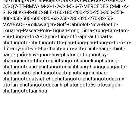
Hệ-Thống-Vỏ-Linh-Kiện-AUDI-A3-A4-A5-A6-A7-A8-Q3-
Q5-Q7-TT-BMW-.M-X-1-2-3-4-5-6-7-MERCEDES C-ML-A-
SLK-GLK-S-R-GLC-GLE-160-180-200-220-250-300-350-
400-450-500-600-320-63-250-280-320-270-32-55-
MAYBACH-Volkswagen-Golf-Cabriolet-New-Beetle-
Touareg-Passat-Polo-Tiguan-tong15ma-trung-tâm-tam-
Phụ-tùng-ô-tô-APC-phu-tung-oto-apc-autoparts-
phutungoto-phutungotottc-phụ-tùng-phu-tung-o-to-ô-tô-
đức-mỹ-đất-việt-hà-thành-auto-acb-chính-hãng-chinh-
hang-quốc-huy-quoc-huy-phutungotoquochuy-
phamgiacorp-htauto-phutungotohanoi-khophutung-
phutungotoaau-phutungotochinhhang-hangquangauto-
hathanhauto-phutungotoacb-phutungmienbac-
phutungotodatviet-chophutungoto-phutungotoducmy-
otofun-phutungotoducanh-phutungoto5s-otosaigon-
phutungototuanhoa