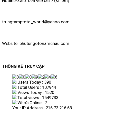
Hotline-Zalo: 096 969 0617 (Khiêm)
trungtamptoto_world@yahoo.com
Website: phutungotonamchau.com
THỐNG KÊ TRUY CẬP
Users Today : 390
Total Users : 107944
Views Today : 1520
Total views : 1549733
Who's Online : 7
Your IP Address : 216.73.216.63