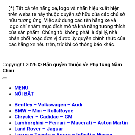
(*) Tất cả tên hãng xe, logo và nhãn hiệu xuất hiện
trên website này thuộc quyền sở hữu của các chủ sở
hữu tương ứng. Việc sử dụng các tên hãng xe và
logo chỉ nhằm mục đích mô tả khả năng tương thích
của sản phẩm. Chúng tôi không phải là đại lý, nhà
phân phối hoặc đơn vị được ủy quyền chính thức của
các hãng xe nêu trên, trừ khi có thông báo khác.
Copyright 2026 ©
Bản quyền thuộc về Phụ tùng Năm
Châu
MENU
NỔI BẬT
Bentley – Volkswagen – Audi
BMW – Mini – RollsRoyce
Chrysler – Cadidac – GM
Lamborghini – Ferrari – Maserati – Aston Martin
Land Rover – Jaguar
Lexus – Toyota – Acura – Infiniti – Nissan