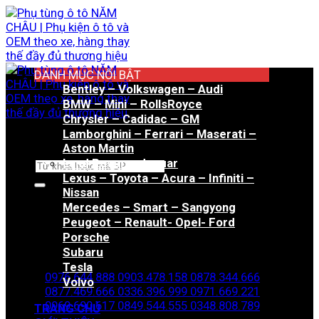
Bỏ
qua
nội
dung
DANH MỤC NỔI BẬT
Bentley – Volkswagen – Audi
BMW – Mini – RollsRoyce
Chrysler – Cadidac – GM
Lamborghini – Ferrari – Maserati –
Aston Martin
Land Rover – Jaguar
Tìm
Lexus – Toyota – Acura – Infiniti –
kiếm:
Nissan
Mercedes – Smart – Sangyong
Peugeot – Renault- Opel- Ford
Porsche
Hotline đặt hàng
Subaru
Tesla
0976.644.888
0903.478.158
0878.344.666
Volvo
0877.469.666
0336.396.999
0971.669.221
0969.690.617
0849.544.555
0348.808.789
TRANG CHỦ