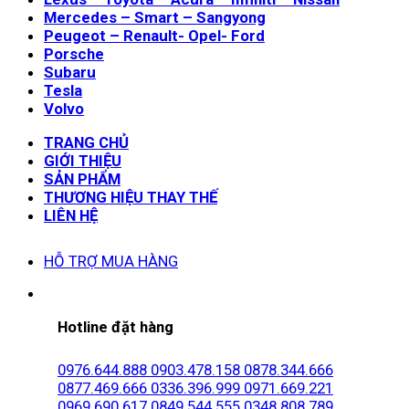
Mercedes – Smart – Sangyong
Peugeot – Renault- Opel- Ford
Porsche
Subaru
Tesla
Volvo
TRANG CHỦ
GIỚI THIỆU
SẢN PHẨM
THƯƠNG HIỆU THAY THẾ
LIÊN HỆ
HỖ TRỢ MUA HÀNG
Hotline đặt hàng
0976.644.888
0903.478.158
0878.344.666
0877.469.666
0336.396.999
0971.669.221
0969.690.617
0849.544.555
0348.808.789