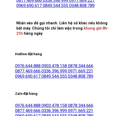
0877.469.666
0336.396.999
0971.669.221
0969.690.617
0849.544.555
0348.808.789
Nhấn vào để gọi nhanh. Liên hệ số khác nếu không
bắt máy. Chúng tôi chỉ làm việc trong
khung giờ 8h-
21h
hằng ngày
Hotline đặt hàng
0976.644.888
0903.478.158
0878.344.666
0877.469.666
0336.396.999
0971.669.221
0969.690.617
0849.544.555
0348.808.789
Zalo đặt hàng
0976.644.888
0903.478.158
0878.344.666
0877.469.666
0336.396.999
0971.669.221
0969.690.617
0849.544.555
0348.808.789