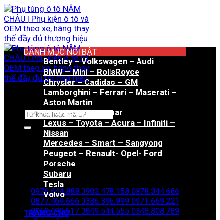
Bỏ
qua
nội
dung
DANH MỤC NỔI BẬT
Bentley – Volkswagen – Audi
BMW – Mini – RollsRoyce
Chrysler – Cadidac – GM
Lamborghini – Ferrari – Maserati –
Aston Martin
Land Rover – Jaguar
Tìm
Lexus – Toyota – Acura – Infiniti –
kiếm:
Nissan
Mercedes – Smart – Sangyong
Peugeot – Renault- Opel- Ford
Porsche
Hotline đặt hàng
Subaru
Tesla
0976.644.888
0903.478.158
0878.344.666
Volvo
0877.469.666
0336.396.999
0971.669.221
0969.690.617
0849.544.555
0348.808.789
TRANG CHỦ