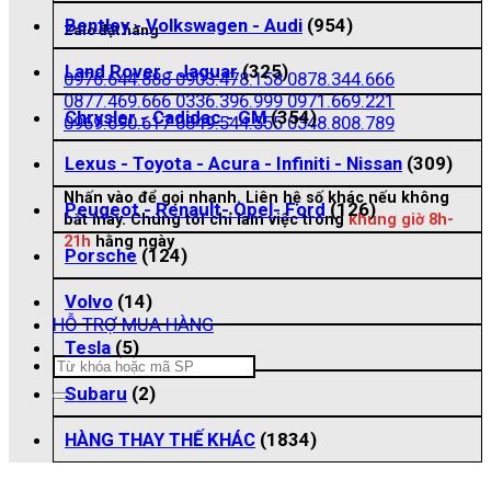
Bentley - Volkswagen - Audi
(954)
Zalo đặt hàng
Land Rover - Jaguar
(325)
0976.644.888
0903.478.158
0878.344.666
0877.469.666
0336.396.999
0971.669.221
Chrysler - Cadidac - GM
(354)
0969.690.617
0849.544.555
0348.808.789
Lexus - Toyota - Acura - Infiniti - Nissan
(309)
Nhấn vào để gọi nhanh. Liên hệ số khác nếu không
Peugeot - Renault- Opel- Ford
(126)
bắt máy. Chúng tôi chỉ làm việc trong
khung giờ 8h-
21h
hằng ngày
Porsche
(124)
Volvo
(14)
HỖ TRỢ MUA HÀNG
Tesla
(5)
Tìm
kiếm:
Subaru
(2)
HÀNG THAY THẾ KHÁC
(1834)