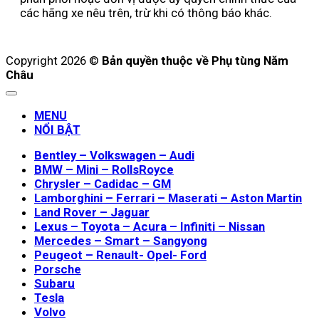
các hãng xe nêu trên, trừ khi có thông báo khác.
Copyright 2026 ©
Bản quyền thuộc về Phụ tùng Năm
Châu
MENU
NỔI BẬT
Bentley – Volkswagen – Audi
BMW – Mini – RollsRoyce
Chrysler – Cadidac – GM
Lamborghini – Ferrari – Maserati – Aston Martin
Land Rover – Jaguar
Lexus – Toyota – Acura – Infiniti – Nissan
Mercedes – Smart – Sangyong
Peugeot – Renault- Opel- Ford
Porsche
Subaru
Tesla
Volvo