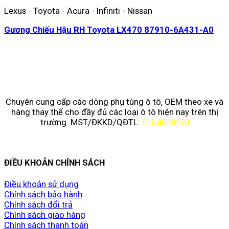
Lexus - Toyota - Acura - Infiniti - Nissan
Gương Chiếu Hậu RH Toyota LX470 87910-6A431-A0
Chuyên cung cấp các dòng phụ tùng ô tô, OEM theo xe và
hàng thay thế cho đầy đủ các loại ô tô hiện nay trên thị
trường. MST/ĐKKD/QĐTL:
01D8038190
ĐIỀU KHOẢN CHÍNH SÁCH
Điều khoản sử dụng
Chính sách bảo hành
Chính sách đổi trả
Chính sách giao hàng
Chính sách thanh toán