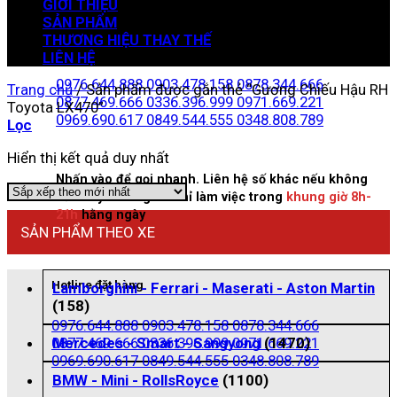
GIỚI THIỆU
SẢN PHẨM
THƯƠNG HIỆU THAY THẾ
Zalo đặt hàng
LIÊN HỆ
0976.644.888
0903.478.158
0878.344.666
Trang chủ
/
Sản phẩm được gắn thẻ “Gương Chiếu Hậu RH
0877.469.666
0336.396.999
0971.669.221
Toyota LX470”
0969.690.617
0849.544.555
0348.808.789
Lọc
Hiển thị kết quả duy nhất
Nhấn vào để gọi nhanh. Liên hệ số khác nếu không
bắt máy. Chúng tôi chỉ làm việc trong
khung giờ 8h-
21h
hằng ngày
SẢN PHẨM THEO XE
Hotline đặt hàng
Lamborghini - Ferrari - Maserati - Aston Martin
(158)
0976.644.888
0903.478.158
0878.344.666
0877.469.666
0336.396.999
0971.669.221
Mercedes - Smart - Sangyong
(1470)
0969.690.617
0849.544.555
0348.808.789
BMW - Mini - RollsRoyce
(1100)