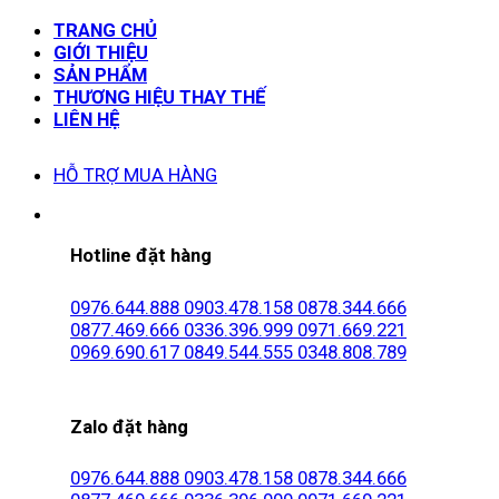
TRANG CHỦ
GIỚI THIỆU
SẢN PHẨM
THƯƠNG HIỆU THAY THẾ
LIÊN HỆ
HỖ TRỢ MUA HÀNG
Hotline đặt hàng
0976.644.888
0903.478.158
0878.344.666
0877.469.666
0336.396.999
0971.669.221
0969.690.617
0849.544.555
0348.808.789
Zalo đặt hàng
0976.644.888
0903.478.158
0878.344.666