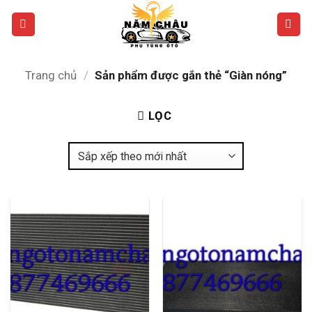
Bỏ
qua
nội
dung
Trang chủ
/
Sản phẩm được gắn thẻ “Giàn nóng”
LỌC