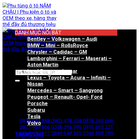
Bỏ
qua
nội
dung
DANH MỤC NỔI BẬT
Bentley – Volkswagen – Audi
BMW – Mini – RollsRoyce
Chrysler – Cadidac – GM
Lamborghini – Ferrari – Maserati –
Aston Martin
Land Rover – Jaguar
Tìm
Lexus – Toyota – Acura – Infiniti –
kiếm:
Nissan
Mercedes – Smart – Sangyong
Peugeot – Renault- Opel- Ford
Porsche
Hotline đặt hàng
Subaru
Tesla
0976.644.888
0903.478.158
0878.344.666
Volvo
0877.469.666
0336.396.999
0971.669.221
0969.690.617
0849.544.555
0348.808.789
TRANG CHỦ