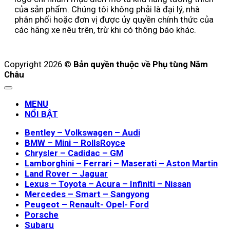
của sản phẩm. Chúng tôi không phải là đại lý, nhà
phân phối hoặc đơn vị được ủy quyền chính thức của
các hãng xe nêu trên, trừ khi có thông báo khác.
Copyright 2026 ©
Bản quyền thuộc về Phụ tùng Năm
Châu
MENU
NỔI BẬT
Bentley – Volkswagen – Audi
BMW – Mini – RollsRoyce
Chrysler – Cadidac – GM
Lamborghini – Ferrari – Maserati – Aston Martin
Land Rover – Jaguar
Lexus – Toyota – Acura – Infiniti – Nissan
Mercedes – Smart – Sangyong
Peugeot – Renault- Opel- Ford
Porsche
Subaru