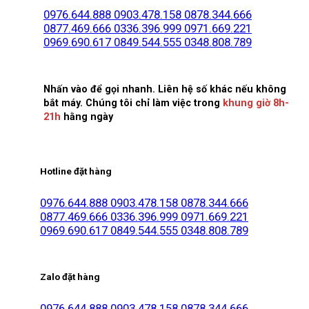
0976.644.888
0903.478.158
0878.344.666
0877.469.666
0336.396.999
0971.669.221
0969.690.617
0849.544.555
0348.808.789
Nhấn vào để gọi nhanh. Liên hệ số khác nếu không
bắt máy. Chúng tôi chỉ làm việc trong
khung giờ 8h-
21h
hằng ngày
Hotline đặt hàng
0976.644.888
0903.478.158
0878.344.666
0877.469.666
0336.396.999
0971.669.221
0969.690.617
0849.544.555
0348.808.789
Zalo đặt hàng
0976.644.888
0903.478.158
0878.344.666