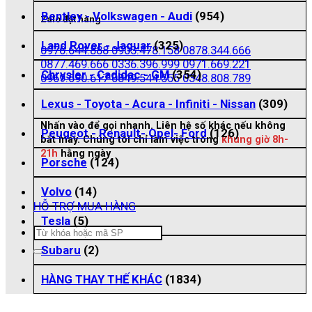
Bentley - Volkswagen - Audi
(954)
Zalo đặt hàng
Land Rover - Jaguar
(325)
0976.644.888
0903.478.158
0878.344.666
0877.469.666
0336.396.999
0971.669.221
Chrysler - Cadidac - GM
(354)
0969.690.617
0849.544.555
0348.808.789
Lexus - Toyota - Acura - Infiniti - Nissan
(309)
Nhấn vào để gọi nhanh. Liên hệ số khác nếu không
Peugeot - Renault- Opel- Ford
(126)
bắt máy. Chúng tôi chỉ làm việc trong
khung giờ 8h-
21h
hằng ngày
Porsche
(124)
Volvo
(14)
HỖ TRỢ MUA HÀNG
Tesla
(5)
Tìm
kiếm:
Subaru
(2)
HÀNG THAY THẾ KHÁC
(1834)