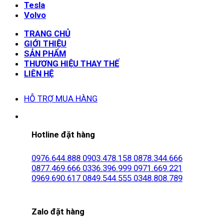
Tesla
Volvo
TRANG CHỦ
GIỚI THIỆU
SẢN PHẨM
THƯƠNG HIỆU THAY THẾ
LIÊN HỆ
HỖ TRỢ MUA HÀNG
Hotline đặt hàng
0976.644.888
0903.478.158
0878.344.666
0877.469.666
0336.396.999
0971.669.221
0969.690.617
0849.544.555
0348.808.789
Zalo đặt hàng