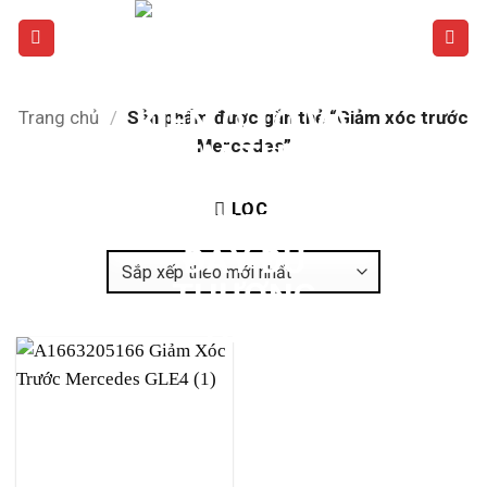
Bỏ
qua
nội
dung
Trang chủ
/
Sản phẩm được gắn thẻ “Giảm xóc trước
Mercedes”
LỌC