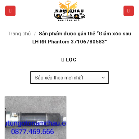
Bỏ
qua
nội
dung
Trang chủ
/
Sản phẩm được gắn thẻ “Giảm xóc sau
LH RR Phantom 37106780583”
LỌC