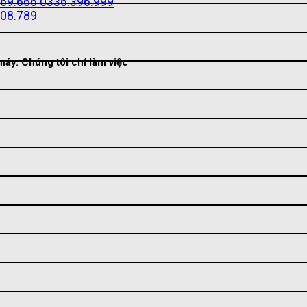
69.666
0336.396.999
08.789
áy. Chúng tôi chỉ làm việc