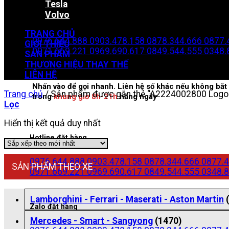
Tesla
Volvo
Zalo đặt hàng
TRANG CHỦ
0976.644.888
0903.478.158
0878.344.666
0877.
GIỚI THIỆU
0971.669.221
0969.690.617
0849.544.555
0348.
SẢN PHẨM
THƯƠNG HIỆU THAY THẾ
LIÊN HỆ
Nhấn vào để gọi nhanh. Liên hệ số khác nếu không bắt 
Trang chủ
/
Sản phẩm được gắn thẻ “A2224002800 Logo
trong
khung giờ 8h-21h
hằng ngày
Lọc
Hiển thị kết quả duy nhất
Hotline đặt hàng
0976.644.888
0903.478.158
0878.344.666
0877.4
SẢN PHẨM THEO XE
0971.669.221
0969.690.617
0849.544.555
0348.8
Lamborghini - Ferrari - Maserati - Aston Martin
Zalo đặt hàng
Mercedes - Smart - Sangyong
(1470)