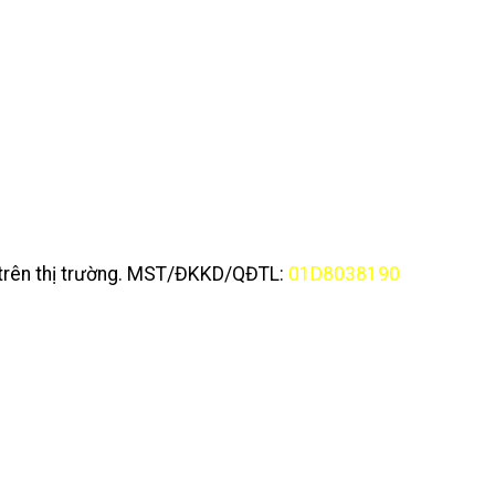
y trên thị trường. MST/ĐKKD/QĐTL:
01D8038190