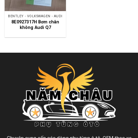
BENTLEY - VOLKSWAGEN - AUDI
8E0927317H Bơm chân
không Audi Q7
Chuyên cung cấp các dòng phụ tùng ô tô, OEM theo xe