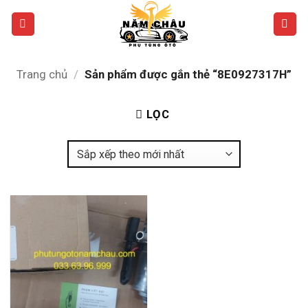
Bỏ
qua
nội
dung
Trang chủ
/
Sản phẩm được gắn thẻ “8E0927317H”
LỌC