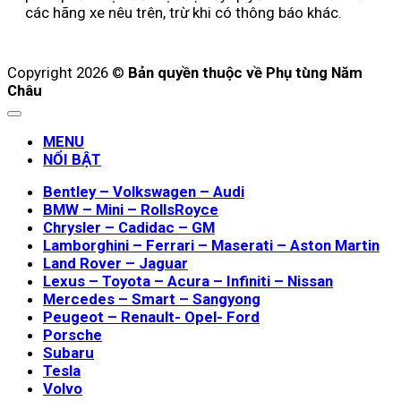
các hãng xe nêu trên, trừ khi có thông báo khác.
Copyright 2026 ©
Bản quyền thuộc về Phụ tùng Năm
Châu
MENU
NỔI BẬT
Bentley – Volkswagen – Audi
BMW – Mini – RollsRoyce
Chrysler – Cadidac – GM
Lamborghini – Ferrari – Maserati – Aston Martin
Land Rover – Jaguar
Lexus – Toyota – Acura – Infiniti – Nissan
Mercedes – Smart – Sangyong
Peugeot – Renault- Opel- Ford
Porsche
Subaru
Tesla
Volvo