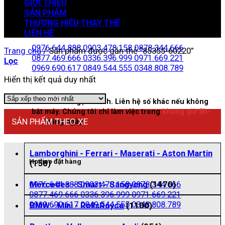
GIỚI THIỆU
SẢN PHẨM
THƯƠNG HIỆU THAY THẾ
Zalo đặt hàng
LIÊN HỆ
0976.644.888
0903.478.158
0878.344.666
Trang chủ
/
Sản phẩm được gắn thẻ “85355-60220”
0877.469.666
0336.396.999
0971.669.221
Lọc
0969.690.617
0849.544.555
0348.808.789
Hiển thị kết quả duy nhất
Nhấn vào để gọi nhanh. Liên hệ số khác nếu không
bắt máy. Chúng tôi chỉ làm việc trong
khung giờ 8h-
SẢN PHẨM THEO XE
21h
hằng ngày
Lamborghini - Ferrari - Maserati - Aston Martin
Hotline đặt hàng
(158)
0976.644.888
0903.478.158
0878.344.666
Mercedes - Smart - Sangyong
(1470)
0877.469.666
0336.396.999
0971.669.221
0969.690.617
0849.544.555
0348.808.789
BMW - Mini - RollsRoyce
(1100)