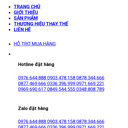
TRANG CHỦ
GIỚI THIỆU
SẢN PHẨM
THƯƠNG HIỆU THAY THẾ
LIÊN HỆ
HỖ TRỢ MUA HÀNG
Hotline đặt hàng
0976.644.888
0903.478.158
0878.344.666
0877.469.666
0336.396.999
0971.669.221
0969.690.617
0849.544.555
0348.808.789
Zalo đặt hàng
0976.644.888
0903.478.158
0878.344.666
0877.469.666
0336.396.999
0971.669.221