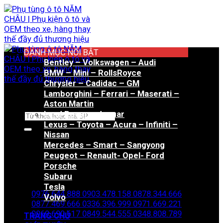
Bỏ
qua
nội
dung
DANH MỤC NỔI BẬT
Bentley – Volkswagen – Audi
BMW – Mini – RollsRoyce
Chrysler – Cadidac – GM
Lamborghini – Ferrari – Maserati –
Aston Martin
Land Rover – Jaguar
Tìm
Lexus – Toyota – Acura – Infiniti –
kiếm:
Nissan
Mercedes – Smart – Sangyong
Peugeot – Renault- Opel- Ford
Porsche
Hotline đặt hàng
Subaru
Tesla
0976.644.888
0903.478.158
0878.344.666
Volvo
0877.469.666
0336.396.999
0971.669.221
0969.690.617
0849.544.555
0348.808.789
TRANG CHỦ