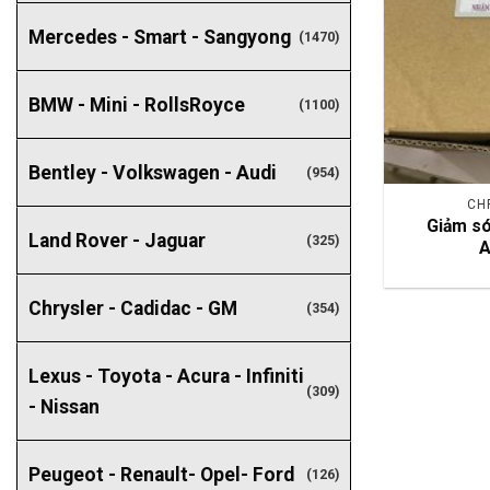
Mercedes - Smart - Sangyong
(1470)
BMW - Mini - RollsRoyce
(1100)
Bentley - Volkswagen - Audi
(954)
CH
Giảm só
Land Rover - Jaguar
(325)
A
Chrysler - Cadidac - GM
(354)
Lexus - Toyota - Acura - Infiniti
(309)
- Nissan
Peugeot - Renault- Opel- Ford
(126)