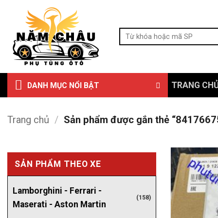
Bỏ
qua
Tìm
nội
kiếm:
dung
TRANG CH
DANH MỤC NỔI BẬT
Trang chủ
/
Sản phẩm được gắn thẻ “8417667
SẢN PHẨM THEO XE
Lamborghini - Ferrari -
(158)
Maserati - Aston Martin