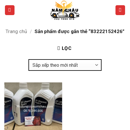
Bỏ
qua
nội
dung
Trang chủ
/
Sản phẩm được gắn thẻ “83222152426”
LỌC