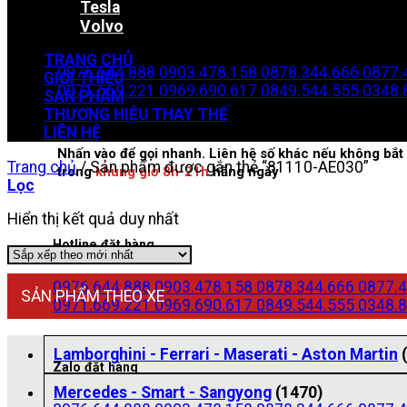
Tesla
Volvo
Zalo đặt hàng
TRANG CHỦ
0976.644.888
0903.478.158
0878.344.666
0877.
GIỚI THIỆU
0971.669.221
0969.690.617
0849.544.555
0348.
SẢN PHẨM
THƯƠNG HIỆU THAY THẾ
LIÊN HỆ
Nhấn vào để gọi nhanh. Liên hệ số khác nếu không bắt 
Trang chủ
/
Sản phẩm được gắn thẻ “81110-AE030”
trong
khung giờ 8h-21h
hằng ngày
Lọc
Hiển thị kết quả duy nhất
Hotline đặt hàng
0976.644.888
0903.478.158
0878.344.666
0877.4
SẢN PHẨM THEO XE
0971.669.221
0969.690.617
0849.544.555
0348.8
Lamborghini - Ferrari - Maserati - Aston Martin
Zalo đặt hàng
Mercedes - Smart - Sangyong
(1470)