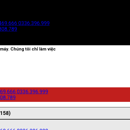
469.666
0336.396.999
808.789
máy. Chúng tôi chỉ làm việc
69.666
0336.396.999
08.789
(158)