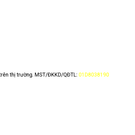
y trên thị trường. MST/ĐKKD/QĐTL:
01D8038190