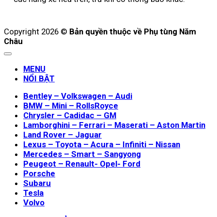
Copyright 2026 ©
Bản quyền thuộc về Phụ tùng Năm
Châu
MENU
NỔI BẬT
Bentley – Volkswagen – Audi
BMW – Mini – RollsRoyce
Chrysler – Cadidac – GM
Lamborghini – Ferrari – Maserati – Aston Martin
Land Rover – Jaguar
Lexus – Toyota – Acura – Infiniti – Nissan
Mercedes – Smart – Sangyong
Peugeot – Renault- Opel- Ford
Porsche
Subaru
Tesla
Volvo