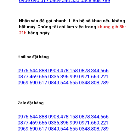
0969.690.617
0849.544.555
0348.808.789
Nhấn vào để gọi nhanh. Liên hệ số khác nếu không
bắt máy. Chúng tôi chỉ làm việc trong
khung giờ 8h-
21h
hằng ngày
Hotline đặt hàng
0976.644.888
0903.478.158
0878.344.666
0877.469.666
0336.396.999
0971.669.221
0969.690.617
0849.544.555
0348.808.789
Zalo đặt hàng
0976.644.888
0903.478.158
0878.344.666
0877.469.666
0336.396.999
0971.669.221
0969.690.617
0849.544.555
0348.808.789