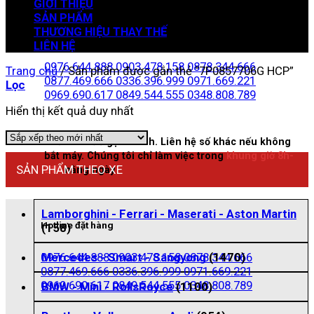
GIỚI THIỆU
SẢN PHẨM
THƯƠNG HIỆU THAY THẾ
Zalo đặt hàng
LIÊN HỆ
0976.644.888
0903.478.158
0878.344.666
Trang chủ
/
Sản phẩm được gắn thẻ “7P0857706G HCP”
0877.469.666
0336.396.999
0971.669.221
Lọc
0969.690.617
0849.544.555
0348.808.789
Hiển thị kết quả duy nhất
Nhấn vào để gọi nhanh. Liên hệ số khác nếu không
bắt máy. Chúng tôi chỉ làm việc trong
khung giờ 8h-
SẢN PHẨM THEO XE
21h
hằng ngày
Lamborghini - Ferrari - Maserati - Aston Martin
Hotline đặt hàng
(158)
0976.644.888
0903.478.158
0878.344.666
Mercedes - Smart - Sangyong
(1470)
0877.469.666
0336.396.999
0971.669.221
0969.690.617
0849.544.555
0348.808.789
BMW - Mini - RollsRoyce
(1100)