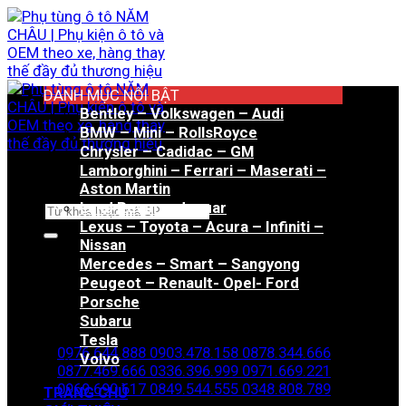
Bỏ
qua
nội
dung
DANH MỤC NỔI BẬT
Bentley – Volkswagen – Audi
BMW – Mini – RollsRoyce
Chrysler – Cadidac – GM
Lamborghini – Ferrari – Maserati –
Aston Martin
Land Rover – Jaguar
Tìm
Lexus – Toyota – Acura – Infiniti –
kiếm:
Nissan
Mercedes – Smart – Sangyong
Peugeot – Renault- Opel- Ford
Porsche
Hotline đặt hàng
Subaru
Tesla
0976.644.888
0903.478.158
0878.344.666
Volvo
0877.469.666
0336.396.999
0971.669.221
0969.690.617
0849.544.555
0348.808.789
TRANG CHỦ