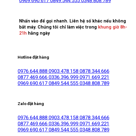
0969.690.617
0849.544.555
0348.808.789
Nhấn vào để gọi nhanh. Liên hệ số khác nếu không
bắt máy. Chúng tôi chỉ làm việc trong
khung giờ 8h-
21h
hằng ngày
Hotline đặt hàng
0976.644.888
0903.478.158
0878.344.666
0877.469.666
0336.396.999
0971.669.221
0969.690.617
0849.544.555
0348.808.789
Zalo đặt hàng
0976.644.888
0903.478.158
0878.344.666
0877.469.666
0336.396.999
0971.669.221
0969.690.617
0849.544.555
0348.808.789