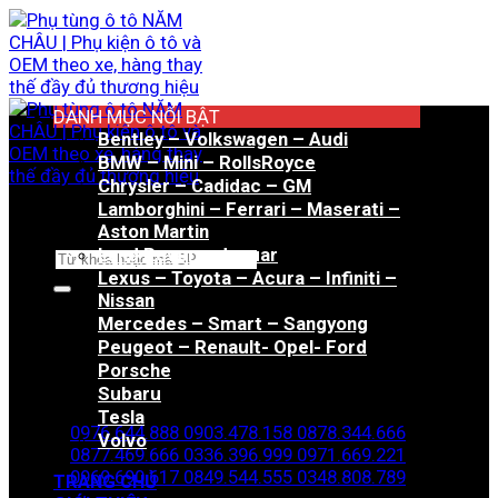
Bỏ
qua
nội
dung
DANH MỤC NỔI BẬT
Bentley – Volkswagen – Audi
BMW – Mini – RollsRoyce
Chrysler – Cadidac – GM
Lamborghini – Ferrari – Maserati –
Aston Martin
Land Rover – Jaguar
Tìm
Lexus – Toyota – Acura – Infiniti –
kiếm:
Nissan
Mercedes – Smart – Sangyong
Peugeot – Renault- Opel- Ford
Porsche
Hotline đặt hàng
Subaru
Tesla
0976.644.888
0903.478.158
0878.344.666
Volvo
0877.469.666
0336.396.999
0971.669.221
0969.690.617
0849.544.555
0348.808.789
TRANG CHỦ