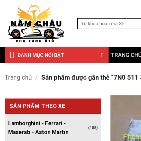
Bỏ
qua
Tìm
nội
kiếm:
dung
TRANG CH
DANH MỤC NỔI BẬT
Trang chủ
/
Sản phẩm được gắn thẻ “7N0 511
SẢN PHẨM THEO XE
Lamborghini - Ferrari -
(158)
Maserati - Aston Martin