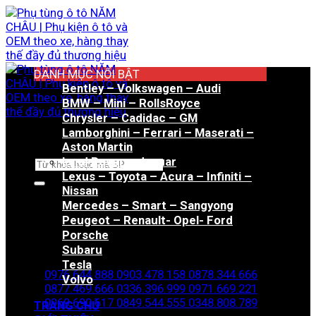
Bỏ
qua
nội
dung
DANH MỤC NỔI BẬT
Bentley – Volkswagen – Audi
BMW – Mini – RollsRoyce
Chrysler – Cadidac – GM
Lamborghini – Ferrari – Maserati –
Aston Martin
Land Rover – Jaguar
Tìm
Lexus – Toyota – Acura – Infiniti –
kiếm:
Nissan
Mercedes – Smart – Sangyong
Peugeot – Renault- Opel- Ford
Porsche
Hotline đặt hàng
Subaru
Tesla
0976.644.888
0903.478.158
0878.344.666
Volvo
0877.469.666
0336.396.999
0971.669.221
0969.690.617
0849.544.555
0348.808.789
TRANG CHỦ