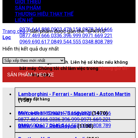
GIỚI THIỆU
SẢN PHẨM
THƯƠNG HIỆU THAY THẾ
Zalo đặt hàng
LIÊN HỆ
0976.644.888
0903.478.158
0878.344.666
Trang chủ
/
Sản phẩm được gắn thẻ “6PK915”
0877.469.666
0336.396.999
0971.669.221
Lọc
0969.690.617
0849.544.555
0348.808.789
Hiển thị kết quả duy nhất
Nhấn vào để gọi nhanh. Liên hệ số khác nếu không
bắt máy. Chúng tôi chỉ làm việc trong
khung giờ 8h-
SẢN PHẨM THEO XE
21h
hằng ngày
Lamborghini - Ferrari - Maserati - Aston Martin
Hotline đặt hàng
(158)
0976.644.888
0903.478.158
0878.344.666
Mercedes - Smart - Sangyong
(1470)
0877.469.666
0336.396.999
0971.669.221
0969.690.617
0849.544.555
0348.808.789
BMW - Mini - RollsRoyce
(1100)