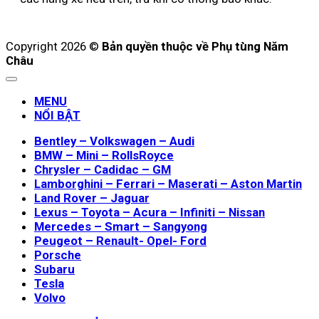
Copyright 2026 ©
Bản quyền thuộc về Phụ tùng Năm
Châu
MENU
NỔI BẬT
Bentley – Volkswagen – Audi
BMW – Mini – RollsRoyce
Chrysler – Cadidac – GM
Lamborghini – Ferrari – Maserati – Aston Martin
Land Rover – Jaguar
Lexus – Toyota – Acura – Infiniti – Nissan
Mercedes – Smart – Sangyong
Peugeot – Renault- Opel- Ford
Porsche
Subaru
Tesla
Volvo