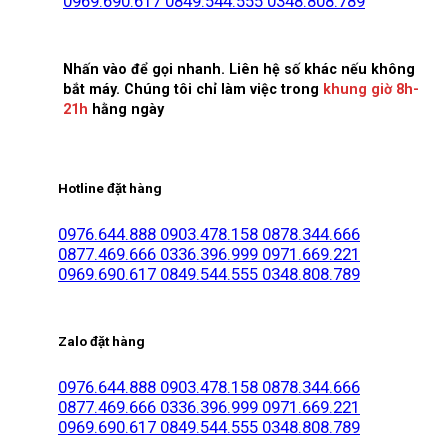
0969.690.617
0849.544.555
0348.808.789
Nhấn vào để gọi nhanh. Liên hệ số khác nếu không
bắt máy. Chúng tôi chỉ làm việc trong
khung giờ 8h-
21h
hằng ngày
Hotline đặt hàng
0976.644.888
0903.478.158
0878.344.666
0877.469.666
0336.396.999
0971.669.221
0969.690.617
0849.544.555
0348.808.789
Zalo đặt hàng
0976.644.888
0903.478.158
0878.344.666
0877.469.666
0336.396.999
0971.669.221
0969.690.617
0849.544.555
0348.808.789