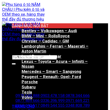
Bỏ
qua
nội
dung
DANH MỤC NỔI BẬT
Bentley – Volkswagen – Audi
BMW – Mini – RollsRoyce
Chrysler – Cadidac – GM
Lamborghini – Ferrari – Maserati –
Aston Martin
Land Rover – Jaguar
Tìm
Lexus – Toyota – Acura – Infiniti –
kiếm:
Nissan
Mercedes – Smart – Sangyong
Peugeot – Renault- Opel- Ford
Porsche
Hotline đặt hàng
Subaru
Tesla
0976.644.888
0903.478.158
0878.344.666
Volvo
0877.469.666
0336.396.999
0971.669.221
0969.690.617
0849.544.555
0348.808.789
TRANG CHỦ