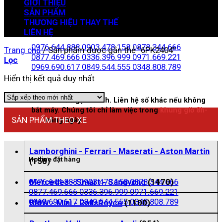
GIỚI THIỆU
SẢN PHẨM
THƯƠNG HIỆU THAY THẾ
Zalo đặt hàng
LIÊN HỆ
0976.644.888
0903.478.158
0878.344.666
Trang chủ
/
Sản phẩm được gắn thẻ “6PK2404”
0877.469.666
0336.396.999
0971.669.221
Lọc
0969.690.617
0849.544.555
0348.808.789
Hiển thị kết quả duy nhất
Nhấn vào để gọi nhanh. Liên hệ số khác nếu không
bắt máy. Chúng tôi chỉ làm việc trong
khung giờ 8h-
SẢN PHẨM THEO XE
21h
hằng ngày
Lamborghini - Ferrari - Maserati - Aston Martin
Hotline đặt hàng
(158)
0976.644.888
0903.478.158
0878.344.666
Mercedes - Smart - Sangyong
(1470)
0877.469.666
0336.396.999
0971.669.221
0969.690.617
0849.544.555
0348.808.789
BMW - Mini - RollsRoyce
(1100)