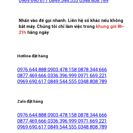
0969.690.617
0849.544.555
0348.808.789
Nhấn vào để gọi nhanh. Liên hệ số khác nếu không
bắt máy. Chúng tôi chỉ làm việc trong
khung giờ 8h-
21h
hằng ngày
Hotline đặt hàng
0976.644.888
0903.478.158
0878.344.666
0877.469.666
0336.396.999
0971.669.221
0969.690.617
0849.544.555
0348.808.789
Zalo đặt hàng
0976.644.888
0903.478.158
0878.344.666
0877.469.666
0336.396.999
0971.669.221
0969.690.617
0849.544.555
0348.808.789