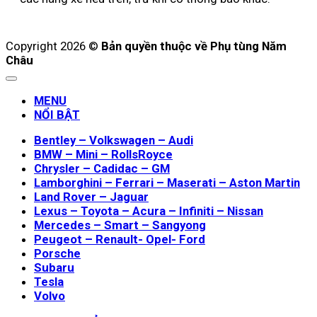
Copyright 2026 ©
Bản quyền thuộc về Phụ tùng Năm
Châu
MENU
NỔI BẬT
Bentley – Volkswagen – Audi
BMW – Mini – RollsRoyce
Chrysler – Cadidac – GM
Lamborghini – Ferrari – Maserati – Aston Martin
Land Rover – Jaguar
Lexus – Toyota – Acura – Infiniti – Nissan
Mercedes – Smart – Sangyong
Peugeot – Renault- Opel- Ford
Porsche
Subaru
Tesla
Volvo