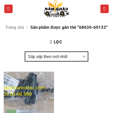
Bỏ
qua
nội
dung
Trang chủ
/
Sản phẩm được gắn thẻ “68630-60132”
LỌC