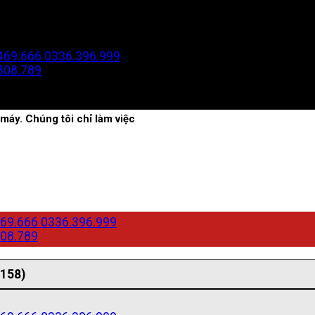
469.666
0336.396.999
808.789
máy. Chúng tôi chỉ làm việc
69.666
0336.396.999
08.789
(158)