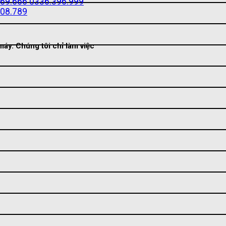
69.666
0336.396.999
08.789
áy. Chúng tôi chỉ làm việc