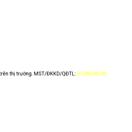
y trên thị trường. MST/ĐKKD/QĐTL:
01D8038190