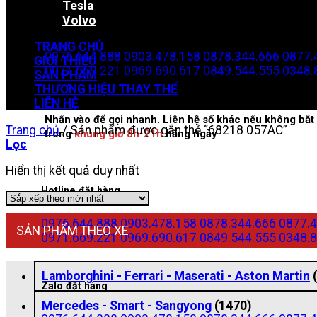
Tesla
Volvo
Zalo đặt hàng
TRANG CHỦ
0976.644.888
0903.478.158
0878.344.666
0877.
GIỚI THIỆU
0971.669.221
0969.690.617
0849.544.555
0348.
SẢN PHẨM
THƯƠNG HIỆU THAY THẾ
LIÊN HỆ
Nhấn vào để gọi nhanh. Liên hệ số khác nếu không bắt 
Trang chủ
/
Sản phẩm được gắn thẻ “68218 057AC”
trong
khung giờ 8h-21h
hằng ngày
Lọc
Hiển thị kết quả duy nhất
Hotline đặt hàng
0976.644.888
0903.478.158
0878.344.666
0877.4
SẢN PHẨM THEO XE
0971.669.221
0969.690.617
0849.544.555
0348.8
Lamborghini - Ferrari - Maserati - Aston Martin
Zalo đặt hàng
Mercedes - Smart - Sangyong
(1470)