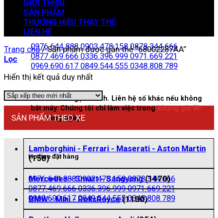
GIỚI THIỆU
SẢN PHẨM
THƯƠNG HIỆU THAY THẾ
Zalo đặt hàng
LIÊN HỆ
0976.644.888
0903.478.158
0878.344.666
Trang chủ
/
Sản phẩm được gắn thẻ “68002287AA”
0877.469.666
0336.396.999
0971.669.221
Lọc
0969.690.617
0849.544.555
0348.808.789
Hiển thị kết quả duy nhất
Nhấn vào để gọi nhanh. Liên hệ số khác nếu không
bắt máy. Chúng tôi chỉ làm việc trong
khung giờ 8h-
SẢN PHẨM THEO XE
21h
hằng ngày
Lamborghini - Ferrari - Maserati - Aston Martin
Hotline đặt hàng
(158)
0976.644.888
0903.478.158
0878.344.666
Mercedes - Smart - Sangyong
(1470)
0877.469.666
0336.396.999
0971.669.221
0969.690.617
0849.544.555
0348.808.789
BMW - Mini - RollsRoyce
(1100)