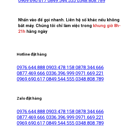
0969.690.617
0849.544.555
0348.808.789
Nhấn vào để gọi nhanh. Liên hệ số khác nếu không
bắt máy. Chúng tôi chỉ làm việc trong
khung giờ 8h-
21h
hằng ngày
Hotline đặt hàng
0976.644.888
0903.478.158
0878.344.666
0877.469.666
0336.396.999
0971.669.221
0969.690.617
0849.544.555
0348.808.789
Zalo đặt hàng
0976.644.888
0903.478.158
0878.344.666
0877.469.666
0336.396.999
0971.669.221
0969.690.617
0849.544.555
0348.808.789