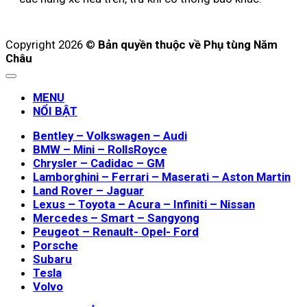
Copyright 2026 ©
Bản quyền thuộc về Phụ tùng Năm
Châu
MENU
NỔI BẬT
Bentley – Volkswagen – Audi
BMW – Mini – RollsRoyce
Chrysler – Cadidac – GM
Lamborghini – Ferrari – Maserati – Aston Martin
Land Rover – Jaguar
Lexus – Toyota – Acura – Infiniti – Nissan
Mercedes – Smart – Sangyong
Peugeot – Renault- Opel- Ford
Porsche
Subaru
Tesla
Volvo