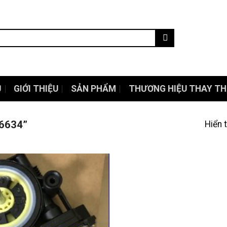
Ủ
GIỚI THIỆU
SẢN PHẨM
THƯƠNG HIỆU THAY TH
06634”
Hiển 