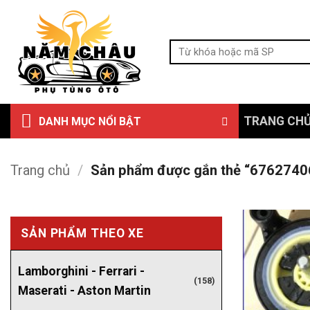
Bỏ
qua
Tìm
nội
kiếm:
dung
TRANG CH
DANH MỤC NỔI BẬT
Trang chủ
/
Sản phẩm được gắn thẻ “676274
SẢN PHẨM THEO XE
Lamborghini - Ferrari -
(158)
Maserati - Aston Martin