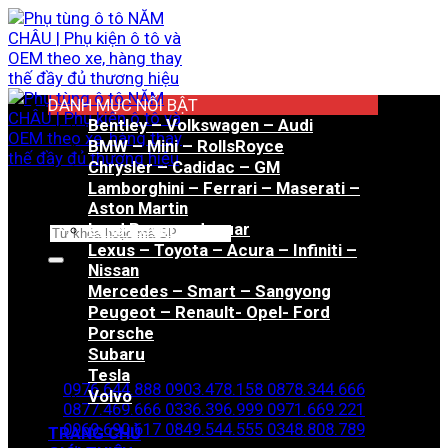
Bỏ
qua
nội
dung
DANH MỤC NỔI BẬT
Bentley – Volkswagen – Audi
BMW – Mini – RollsRoyce
Chrysler – Cadidac – GM
Lamborghini – Ferrari – Maserati –
Aston Martin
Land Rover – Jaguar
Tìm
Lexus – Toyota – Acura – Infiniti –
kiếm:
Nissan
Mercedes – Smart – Sangyong
Peugeot – Renault- Opel- Ford
Porsche
Hotline đặt hàng
Subaru
Tesla
0976.644.888
0903.478.158
0878.344.666
Volvo
0877.469.666
0336.396.999
0971.669.221
0969.690.617
0849.544.555
0348.808.789
TRANG CHỦ