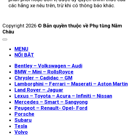
các hãng xe nêu trên, trừ khi có thông báo khác.
Copyright 2026 ©
Bản quyền thuộc về Phụ tùng Năm
Châu
MENU
NỔI BẬT
Bentley – Volkswagen – Audi
BMW – Mini – RollsRoyce
Chrysler – Cadidac – GM
Lamborghini – Ferrari – Maserati – Aston Martin
Land Rover – Jaguar
Lexus – Toyota – Acura – Infiniti – Nissan
Mercedes – Smart – Sangyong
Peugeot – Renault- Opel- Ford
Porsche
Subaru
Tesla
Volvo