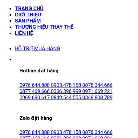
TRANG CHỦ
GIỚI THIỆU
SẢN PHẨM
THƯƠNG HIỆU THAY THẾ
LIÊN HỆ
HỖ TRỢ MUA HÀNG
Hotline đặt hàng
0976.644.888
0903.478.158
0878.344.666
0877.469.666
0336.396.999
0971.669.221
0969.690.617
0849.544.555
0348.808.789
Zalo đặt hàng
0976.644.888
0903.478.158
0878.344.666