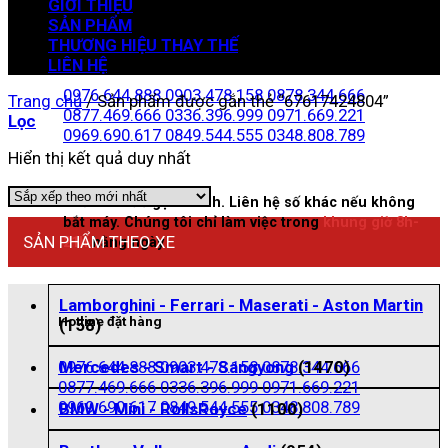
GIỚI THIỆU
SẢN PHẨM
THƯƠNG HIỆU THAY THẾ
Zalo đặt hàng
LIÊN HỆ
0976.644.888
0903.478.158
0878.344.666
Trang chủ
/
Sản phẩm được gắn thẻ “67617424804”
0877.469.666
0336.396.999
0971.669.221
Lọc
0969.690.617
0849.544.555
0348.808.789
Hiển thị kết quả duy nhất
Nhấn vào để gọi nhanh. Liên hệ số khác nếu không
bắt máy. Chúng tôi chỉ làm việc trong
khung giờ 8h-
SẢN PHẨM THEO XE
21h
hằng ngày
Lamborghini - Ferrari - Maserati - Aston Martin
Hotline đặt hàng
(158)
0976.644.888
0903.478.158
0878.344.666
Mercedes - Smart - Sangyong
(1470)
0877.469.666
0336.396.999
0971.669.221
0969.690.617
0849.544.555
0348.808.789
BMW - Mini - RollsRoyce
(1100)