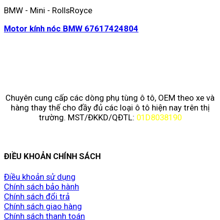
BMW - Mini - RollsRoyce
Motor kính nóc BMW 67617424804
Chuyên cung cấp các dòng phụ tùng ô tô, OEM theo xe và
hàng thay thế cho đầy đủ các loại ô tô hiện nay trên thị
trường. MST/ĐKKD/QĐTL:
01D8038190
ĐIỀU KHOẢN CHÍNH SÁCH
Điều khoản sử dụng
Chính sách bảo hành
Chính sách đổi trả
Chính sách giao hàng
Chính sách thanh toán