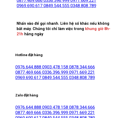
0877.469.666
0336.396.999
0971.669.221
0969.690.617
0849.544.555
0348.808.789
Nhấn vào để gọi nhanh. Liên hệ số khác nếu không
bắt máy. Chúng tôi chỉ làm việc trong
khung giờ 8h-
21h
hằng ngày
Hotline đặt hàng
0976.644.888
0903.478.158
0878.344.666
0877.469.666
0336.396.999
0971.669.221
0969.690.617
0849.544.555
0348.808.789
Zalo đặt hàng
0976.644.888
0903.478.158
0878.344.666
0877.469.666
0336.396.999
0971.669.221
0969.690.617
0849.544.555
0348.808.789