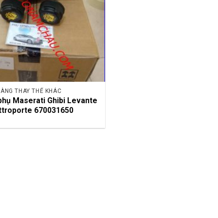
ÀNG THAY THẾ KHÁC
phụ Maserati Ghibi Levante
ttroporte 670031650