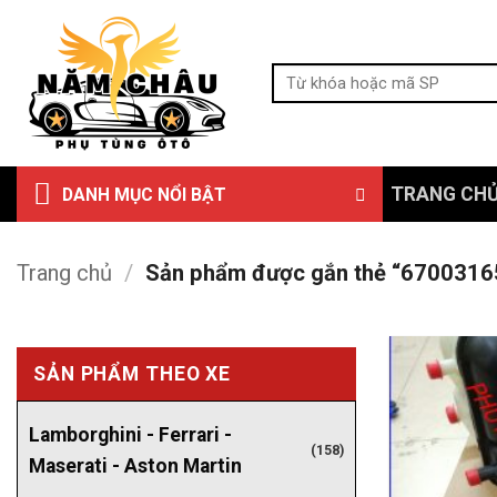
Bỏ
qua
Tìm
nội
kiếm:
dung
TRANG CH
DANH MỤC NỔI BẬT
Trang chủ
/
Sản phẩm được gắn thẻ “6700316
SẢN PHẨM THEO XE
Lamborghini - Ferrari -
(158)
Maserati - Aston Martin