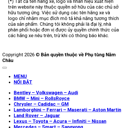
(*) Tất cả tên hãng xe, logo và nhãn hiệu xuất hiện
trên website này thuộc quyền sở hữu của các chủ sở
hữu tương ứng. Việc sử dụng các tên hãng xe và
logo chỉ nhằm mục đích mô tả khả năng tương thích
của sản phẩm. Chúng tôi không phải là đại lý, nhà
phân phối hoặc đơn vị được ủy quyền chính thức của
các hãng xe nêu trên, trừ khi có thông báo khác.
Copyright 2026 ©
Bản quyền thuộc về Phụ tùng Năm
Châu
MENU
NỔI BẬT
Bentley – Volkswagen – Audi
BMW – Mini – RollsRoyce
Chrysler – Cadidac – GM
Lamborghini – Ferrari – Maserati – Aston Martin
Land Rover – Jaguar
Lexus – Toyota – Acura – Infiniti – Nissan
Mercedes – Smart – Sangyong