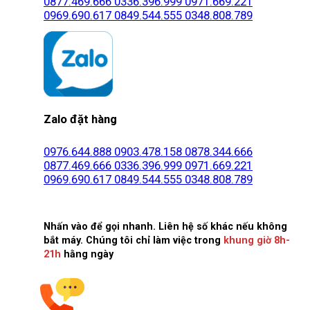
0877.469.666
0336.396.999
0971.669.221
0969.690.617
0849.544.555
0348.808.789
Zalo đặt hàng
0976.644.888
0903.478.158
0878.344.666
0877.469.666
0336.396.999
0971.669.221
0969.690.617
0849.544.555
0348.808.789
Nhấn vào để gọi nhanh. Liên hệ số khác nếu không
bắt máy. Chúng tôi chỉ làm việc trong
khung giờ 8h-
21h
hằng ngày