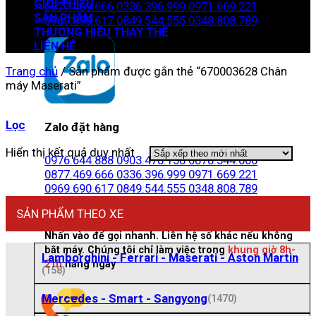
GIỚI THIỆU
0877.469.666
0336.396.999
0971.669.221
SẢN PHẨM
0969.690.617
0849.544.555
0348.808.789
THƯƠNG HIỆU THAY THẾ
LIÊN HỆ
Trang chủ
/
Sản phẩm được gắn thẻ “670003628 Chân
máy Maserati”
Lọc
Zalo đặt hàng
Hiển thị kết quả duy nhất
0976.644.888
0903.478.158
0878.344.666
0877.469.666
0336.396.999
0971.669.221
0969.690.617
0849.544.555
0348.808.789
SẢN PHẨM THEO XE
Nhấn vào để gọi nhanh. Liên hệ số khác nếu không
bắt máy. Chúng tôi chỉ làm việc trong
khung giờ 8h-
Lamborghini - Ferrari - Maserati - Aston Martin
21h
hằng ngày
(158)
Mercedes - Smart - Sangyong
(1470)