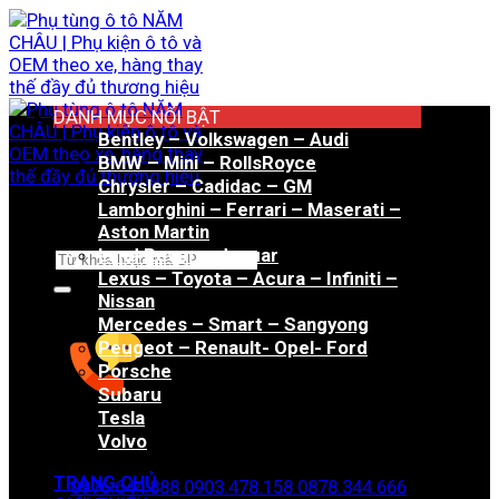
Bỏ
qua
nội
dung
DANH MỤC NỔI BẬT
Bentley – Volkswagen – Audi
BMW – Mini – RollsRoyce
Chrysler – Cadidac – GM
Lamborghini – Ferrari – Maserati –
Aston Martin
Land Rover – Jaguar
Tìm
Lexus – Toyota – Acura – Infiniti –
kiếm:
Nissan
Mercedes – Smart – Sangyong
Peugeot – Renault- Opel- Ford
Porsche
Subaru
Tesla
Hotline đặt hàng
Volvo
TRANG CHỦ
0976.644.888
0903.478.158
0878.344.666