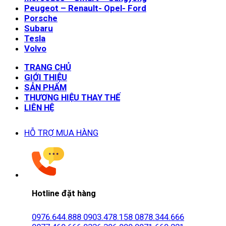
Peugeot – Renault- Opel- Ford
Porsche
Subaru
Tesla
Volvo
TRANG CHỦ
GIỚI THIỆU
SẢN PHẨM
THƯƠNG HIỆU THAY THẾ
LIÊN HỆ
HỖ TRỢ MUA HÀNG
Hotline đặt hàng
0976.644.888
0903.478.158
0878.344.666