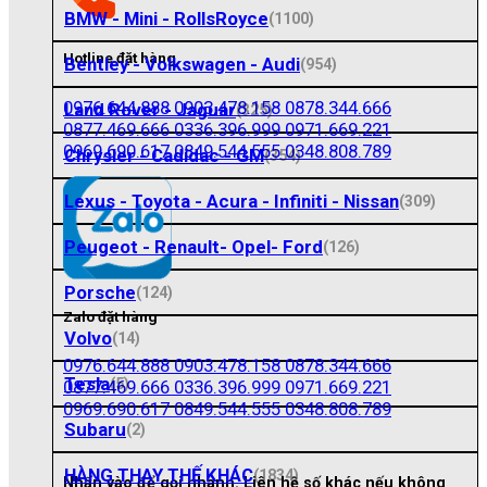
BMW - Mini - RollsRoyce
(1100)
Hotline đặt hàng
Bentley - Volkswagen - Audi
(954)
0976.644.888
0903.478.158
0878.344.666
Land Rover - Jaguar
(325)
0877.469.666
0336.396.999
0971.669.221
0969.690.617
0849.544.555
0348.808.789
Chrysler - Cadidac - GM
(354)
Lexus - Toyota - Acura - Infiniti - Nissan
(309)
Peugeot - Renault- Opel- Ford
(126)
Porsche
(124)
Zalo đặt hàng
Volvo
(14)
0976.644.888
0903.478.158
0878.344.666
Tesla
(5)
0877.469.666
0336.396.999
0971.669.221
0969.690.617
0849.544.555
0348.808.789
Subaru
(2)
HÀNG THAY THẾ KHÁC
(1834)
Nhấn vào để gọi nhanh. Liên hệ số khác nếu không