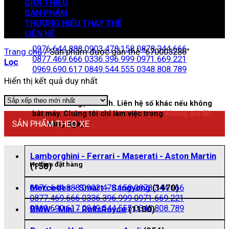
GIỚI THIỆU
SẢN PHẨM
THƯƠNG HIỆU THAY THẾ
Zalo đặt hàng
LIÊN HỆ
0976.644.888
0903.478.158
0878.344.666
Trang chủ
/
Sản phẩm được gắn thẻ “670003286”
0877.469.666
0336.396.999
0971.669.221
Lọc
0969.690.617
0849.544.555
0348.808.789
Hiển thị kết quả duy nhất
Nhấn vào để gọi nhanh. Liên hệ số khác nếu không
bắt máy. Chúng tôi chỉ làm việc trong
khung giờ 8h-
SẢN PHẨM THEO XE
21h
hằng ngày
Lamborghini - Ferrari - Maserati - Aston Martin
Hotline đặt hàng
(158)
0976.644.888
0903.478.158
0878.344.666
Mercedes - Smart - Sangyong
(1470)
0877.469.666
0336.396.999
0971.669.221
0969.690.617
0849.544.555
0348.808.789
BMW - Mini - RollsRoyce
(1100)