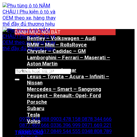
Bỏ
qua
nội
dung
DANH MỤC NỔI BẬT
Bentley – Volkswagen – Audi
BMW – Mini – RollsRoyce
Chrysler – Cadidac – GM
Lamborghini – Ferrari – Maserati –
Aston Martin
Land Rover – Jaguar
Tìm
Lexus – Toyota – Acura – Infiniti –
kiếm:
Nissan
Mercedes – Smart – Sangyong
Peugeot – Renault- Opel- Ford
Porsche
Hotline đặt hàng
Subaru
Tesla
0976.644.888
0903.478.158
0878.344.666
Volvo
0877.469.666
0336.396.999
0971.669.221
0969.690.617
0849.544.555
0348.808.789
TRANG CHỦ