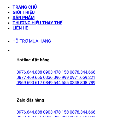
TRANG CHỦ
GIỚI THIỆU
SẢN PHẨM
THƯƠNG HIỆU THAY THẾ
LIÊN HỆ
HỖ TRỢ MUA HÀNG
Hotline đặt hàng
0976.644.888
0903.478.158
0878.344.666
0877.469.666
0336.396.999
0971.669.221
0969.690.617
0849.544.555
0348.808.789
Zalo đặt hàng
0976.644.888
0903.478.158
0878.344.666