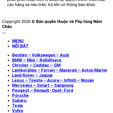
các hãng xe nêu trên, trừ khi có thông báo khác.
Copyright 2026 ©
Bản quyền thuộc về Phụ tùng Năm
Châu
MENU
NỔI BẬT
Bentley – Volkswagen – Audi
BMW – Mini – RollsRoyce
Chrysler – Cadidac – GM
Lamborghini – Ferrari – Maserati – Aston Martin
Land Rover – Jaguar
Lexus – Toyota – Acura – Infiniti – Nissan
Mercedes – Smart – Sangyong
Peugeot – Renault- Opel- Ford
Porsche
Subaru
Tesla
Volvo