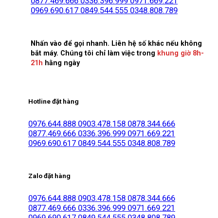
0877.469.666
0336.396.999
0971.669.221
0969.690.617
0849.544.555
0348.808.789
Nhấn vào để gọi nhanh. Liên hệ số khác nếu không
bắt máy. Chúng tôi chỉ làm việc trong
khung giờ 8h-
21h
hằng ngày
Hotline đặt hàng
0976.644.888
0903.478.158
0878.344.666
0877.469.666
0336.396.999
0971.669.221
0969.690.617
0849.544.555
0348.808.789
Zalo đặt hàng
0976.644.888
0903.478.158
0878.344.666
0877.469.666
0336.396.999
0971.669.221
0969.690.617
0849.544.555
0348.808.789