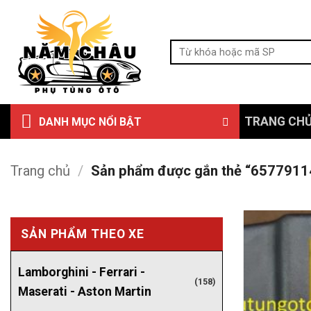
Bỏ
qua
Tìm
nội
kiếm:
dung
TRANG CH
DANH MỤC NỔI BẬT
Trang chủ
/
Sản phẩm được gắn thẻ “657791
SẢN PHẨM THEO XE
Lamborghini - Ferrari -
(158)
Maserati - Aston Martin