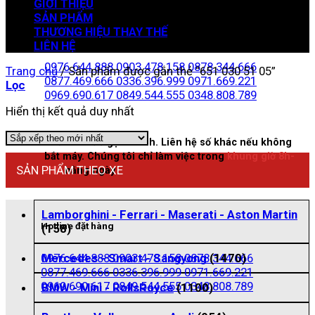
GIỚI THIỆU
SẢN PHẨM
THƯƠNG HIỆU THAY THẾ
Zalo đặt hàng
LIÊN HỆ
0976.644.888
0903.478.158
0878.344.666
Trang chủ
/
Sản phẩm được gắn thẻ “651 030 51 05”
0877.469.666
0336.396.999
0971.669.221
Lọc
0969.690.617
0849.544.555
0348.808.789
Hiển thị kết quả duy nhất
Nhấn vào để gọi nhanh. Liên hệ số khác nếu không
bắt máy. Chúng tôi chỉ làm việc trong
khung giờ 8h-
SẢN PHẨM THEO XE
21h
hằng ngày
Lamborghini - Ferrari - Maserati - Aston Martin
Hotline đặt hàng
(158)
0976.644.888
0903.478.158
0878.344.666
Mercedes - Smart - Sangyong
(1470)
0877.469.666
0336.396.999
0971.669.221
0969.690.617
0849.544.555
0348.808.789
BMW - Mini - RollsRoyce
(1100)