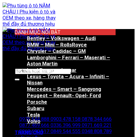
Bỏ
qua
nội
dung
DANH MỤC NỔI BẬT
Bentley – Volkswagen – Audi
BMW – Mini – RollsRoyce
Chrysler – Cadidac – GM
Lamborghini – Ferrari – Maserati –
Aston Martin
Land Rover – Jaguar
Tìm
Lexus – Toyota – Acura – Infiniti –
kiếm:
Nissan
Mercedes – Smart – Sangyong
Peugeot – Renault- Opel- Ford
Porsche
Hotline đặt hàng
Subaru
Tesla
0976.644.888
0903.478.158
0878.344.666
Volvo
0877.469.666
0336.396.999
0971.669.221
0969.690.617
0849.544.555
0348.808.789
TRANG CHỦ