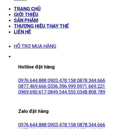
TRANG CHỦ
GIỚI THIỆU
SẢN PHẨM
THƯƠNG HIỆU THAY THẾ
LIÊN HỆ
HỖ TRỢ MUA HÀNG
Hotline đặt hàng
0976.644.888
0903.478.158
0878.344.666
0877.469.666
0336.396.999
0971.669.221
0969.690.617
0849.544.555
0348.808.789
Zalo đặt hàng
0976.644.888
0903.478.158
0878.344.666