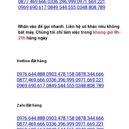
0877.469.666
0336.396.999
0971.669.221
0969.690.617
0849.544.555
0348.808.789
Nhấn vào để gọi nhanh. Liên hệ số khác nếu không
bắt máy. Chúng tôi chỉ làm việc trong
khung giờ 8h-
21h
hằng ngày
Hotline đặt hàng
0976.644.888
0903.478.158
0878.344.666
0877.469.666
0336.396.999
0971.669.221
0969.690.617
0849.544.555
0348.808.789
Zalo đặt hàng
0976.644.888
0903.478.158
0878.344.666
0877.469.666
0336.396.999
0971.669.221