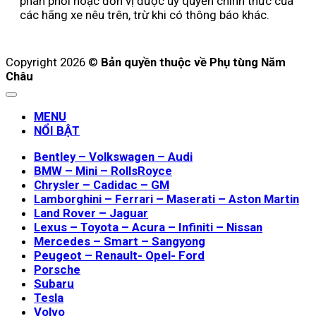
phân phối hoặc đơn vị được ủy quyền chính thức của
các hãng xe nêu trên, trừ khi có thông báo khác.
Copyright 2026 ©
Bản quyền thuộc về Phụ tùng Năm
Châu
MENU
NỔI BẬT
Bentley – Volkswagen – Audi
BMW – Mini – RollsRoyce
Chrysler – Cadidac – GM
Lamborghini – Ferrari – Maserati – Aston Martin
Land Rover – Jaguar
Lexus – Toyota – Acura – Infiniti – Nissan
Mercedes – Smart – Sangyong
Peugeot – Renault- Opel- Ford
Porsche
Subaru
Tesla
Volvo