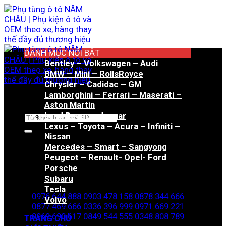
Bỏ
qua
nội
dung
DANH MỤC NỔI BẬT
Bentley – Volkswagen – Audi
BMW – Mini – RollsRoyce
Chrysler – Cadidac – GM
Lamborghini – Ferrari – Maserati –
Aston Martin
Land Rover – Jaguar
Tìm
Lexus – Toyota – Acura – Infiniti –
kiếm:
Nissan
Mercedes – Smart – Sangyong
Peugeot – Renault- Opel- Ford
Porsche
Hotline đặt hàng
Subaru
Tesla
0976.644.888
0903.478.158
0878.344.666
Volvo
0877.469.666
0336.396.999
0971.669.221
0969.690.617
0849.544.555
0348.808.789
TRANG CHỦ