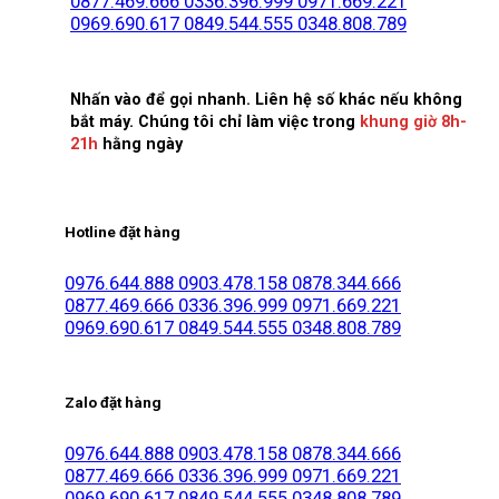
0877.469.666
0336.396.999
0971.669.221
0969.690.617
0849.544.555
0348.808.789
Nhấn vào để gọi nhanh. Liên hệ số khác nếu không
bắt máy. Chúng tôi chỉ làm việc trong
khung giờ 8h-
21h
hằng ngày
Hotline đặt hàng
0976.644.888
0903.478.158
0878.344.666
0877.469.666
0336.396.999
0971.669.221
0969.690.617
0849.544.555
0348.808.789
Zalo đặt hàng
0976.644.888
0903.478.158
0878.344.666
0877.469.666
0336.396.999
0971.669.221
0969.690.617
0849.544.555
0348.808.789