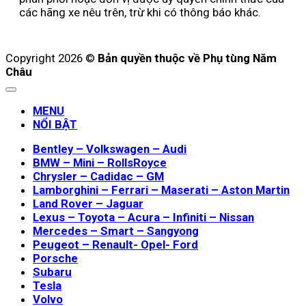
các hãng xe nêu trên, trừ khi có thông báo khác.
Copyright 2026 ©
Bản quyền thuộc về Phụ tùng Năm
Châu
MENU
NỔI BẬT
Bentley – Volkswagen – Audi
BMW – Mini – RollsRoyce
Chrysler – Cadidac – GM
Lamborghini – Ferrari – Maserati – Aston Martin
Land Rover – Jaguar
Lexus – Toyota – Acura – Infiniti – Nissan
Mercedes – Smart – Sangyong
Peugeot – Renault- Opel- Ford
Porsche
Subaru
Tesla
Volvo