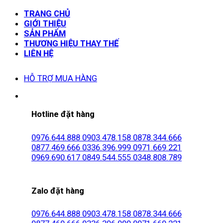
TRANG CHỦ
GIỚI THIỆU
SẢN PHẨM
THƯƠNG HIỆU THAY THẾ
LIÊN HỆ
HỖ TRỢ MUA HÀNG
Hotline đặt hàng
0976.644.888
0903.478.158
0878.344.666
0877.469.666
0336.396.999
0971.669.221
0969.690.617
0849.544.555
0348.808.789
Zalo đặt hàng
0976.644.888
0903.478.158
0878.344.666