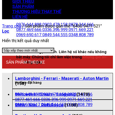
GIỚI THIỆU
SẢN PHẨM
THƯƠNG HIỆU THAY THẾ
Zalo đặt hàng
LIÊN HỆ
0976.644.888
0903.478.158
0878.344.666
Trang chủ
/
Sản phẩm được gắn thẻ “6450 9471 521”
0877.469.666
0336.396.999
0971.669.221
Lọc
0969.690.617
0849.544.555
0348.808.789
Hiển thị kết quả duy nhất
Nhấn vào để gọi nhanh. Liên hệ số khác nếu không
bắt máy. Chúng tôi chỉ làm việc trong
khung giờ 8h-
SẢN PHẨM THEO XE
21h
hằng ngày
Lamborghini - Ferrari - Maserati - Aston Martin
Hotline đặt hàng
(158)
0976.644.888
0903.478.158
0878.344.666
Mercedes - Smart - Sangyong
(1470)
0877.469.666
0336.396.999
0971.669.221
0969.690.617
0849.544.555
0348.808.789
BMW - Mini - RollsRoyce
(1100)