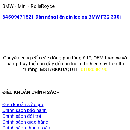
BMW - Mini - RollsRoyce
64509471521 Dàn nóng liền pin lọc ga BMW F32 330i
Chuyên cung cấp các dòng phụ tùng ô tô, OEM theo xe và
hàng thay thế cho đầy đủ các loại ô tô hiện nay trên thị
trường. MST/ĐKKD/QĐTL:
01D8038190
ĐIỀU KHOẢN CHÍNH SÁCH
Điều khoản sử dụng
Chính sách bảo hành
Chính sách đổi trả
Chính sách giao hàng
Chính sách thanh toán