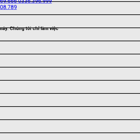
69.666
0336.396.999
08.789
áy. Chúng tôi chỉ làm việc