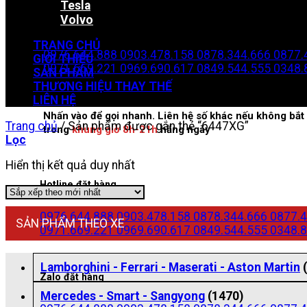
Tesla
Volvo
Zalo đặt hàng
TRANG CHỦ
0976.644.888
0903.478.158
0878.344.666
0877.
GIỚI THIỆU
0971.669.221
0969.690.617
0849.544.555
0348.
SẢN PHẨM
THƯƠNG HIỆU THAY THẾ
LIÊN HỆ
Nhấn vào để gọi nhanh. Liên hệ số khác nếu không bắt 
Trang chủ
/
Sản phẩm được gắn thẻ “6447XG”
trong
khung giờ 8h-21h
hằng ngày
Lọc
Hiển thị kết quả duy nhất
Hotline đặt hàng
0976.644.888
0903.478.158
0878.344.666
0877.4
SẢN PHẨM THEO XE
0971.669.221
0969.690.617
0849.544.555
0348.8
Lamborghini - Ferrari - Maserati - Aston Martin
Zalo đặt hàng
Mercedes - Smart - Sangyong
(1470)