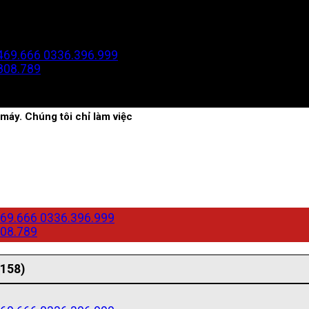
469.666
0336.396.999
808.789
máy. Chúng tôi chỉ làm việc
69.666
0336.396.999
08.789
(158)