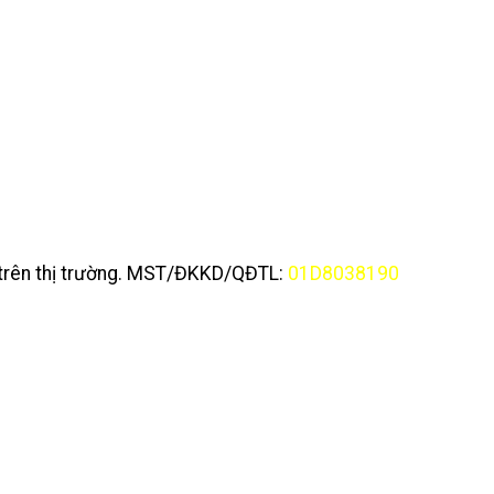
y trên thị trường. MST/ĐKKD/QĐTL:
01D8038190