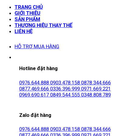
TRANG CHỦ
GIỚI THIỆU
SẢN PHẨM
THƯƠNG HIỆU THAY THẾ
LIÊN HỆ
HỖ TRỢ MUA HÀNG
Hotline đặt hàng
0976.644.888
0903.478.158
0878.344.666
0877.469.666
0336.396.999
0971.669.221
0969.690.617
0849.544.555
0348.808.789
Zalo đặt hàng
0976.644.888
0903.478.158
0878.344.666
0877.469.666
0336.396.999
0971.669.221