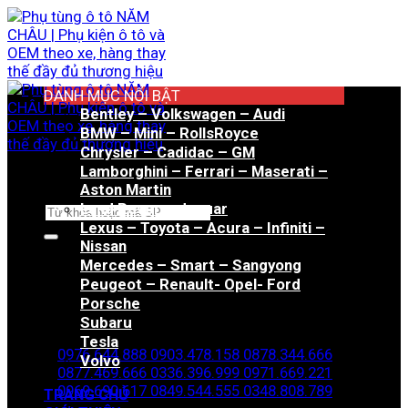
Bỏ
qua
nội
dung
DANH MỤC NỔI BẬT
Bentley – Volkswagen – Audi
BMW – Mini – RollsRoyce
Chrysler – Cadidac – GM
Lamborghini – Ferrari – Maserati –
Aston Martin
Land Rover – Jaguar
Tìm
Lexus – Toyota – Acura – Infiniti –
kiếm:
Nissan
Mercedes – Smart – Sangyong
Peugeot – Renault- Opel- Ford
Porsche
Hotline đặt hàng
Subaru
Tesla
0976.644.888
0903.478.158
0878.344.666
Volvo
0877.469.666
0336.396.999
0971.669.221
0969.690.617
0849.544.555
0348.808.789
TRANG CHỦ