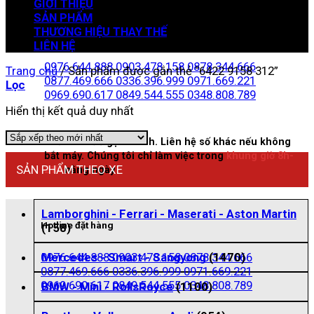
GIỚI THIỆU
SẢN PHẨM
THƯƠNG HIỆU THAY THẾ
Zalo đặt hàng
LIÊN HỆ
0976.644.888
0903.478.158
0878.344.666
Trang chủ
/
Sản phẩm được gắn thẻ “6422 9158 312”
0877.469.666
0336.396.999
0971.669.221
Lọc
0969.690.617
0849.544.555
0348.808.789
Hiển thị kết quả duy nhất
Nhấn vào để gọi nhanh. Liên hệ số khác nếu không
bắt máy. Chúng tôi chỉ làm việc trong
khung giờ 8h-
SẢN PHẨM THEO XE
21h
hằng ngày
Lamborghini - Ferrari - Maserati - Aston Martin
Hotline đặt hàng
(158)
0976.644.888
0903.478.158
0878.344.666
Mercedes - Smart - Sangyong
(1470)
0877.469.666
0336.396.999
0971.669.221
0969.690.617
0849.544.555
0348.808.789
BMW - Mini - RollsRoyce
(1100)