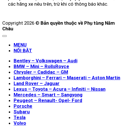
các hãng xe nêu trên, trừ khi có thông báo khác.
Copyright 2026 ©
Bản quyền thuộc về Phụ tùng Năm
Châu
MENU
NỔI BẬT
Bentley – Volkswagen – Audi
BMW – Mini – RollsRoyce
Chrysler – Cadidac – GM
Lamborghini – Ferrari – Maserati – Aston Martin
Land Rover – Jaguar
Lexus – Toyota – Acura – Infiniti – Nissan
Mercedes – Smart – Sangyong
Peugeot – Renault- Opel- Ford
Porsche
Subaru
Tesla
Volvo