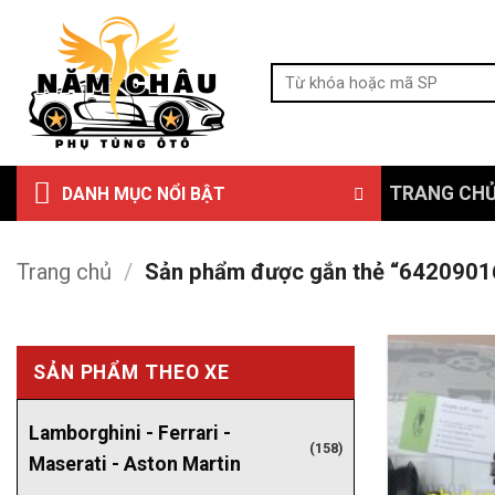
Bỏ
qua
Tìm
nội
kiếm:
dung
TRANG CH
DANH MỤC NỔI BẬT
Trang chủ
/
Sản phẩm được gắn thẻ “6420901
SẢN PHẨM THEO XE
Lamborghini - Ferrari -
(158)
Maserati - Aston Martin