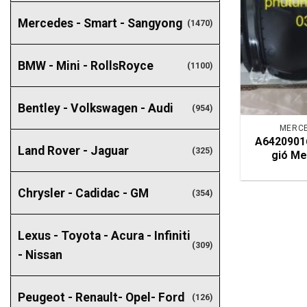
Mercedes - Smart - Sangyong
(1470)
BMW - Mini - RollsRoyce
(1100)
Bentley - Volkswagen - Audi
(954)
MERCE
A64209016
Land Rover - Jaguar
(325)
gió Me
Chrysler - Cadidac - GM
(354)
Lexus - Toyota - Acura - Infiniti
(309)
- Nissan
Peugeot - Renault- Opel- Ford
(126)