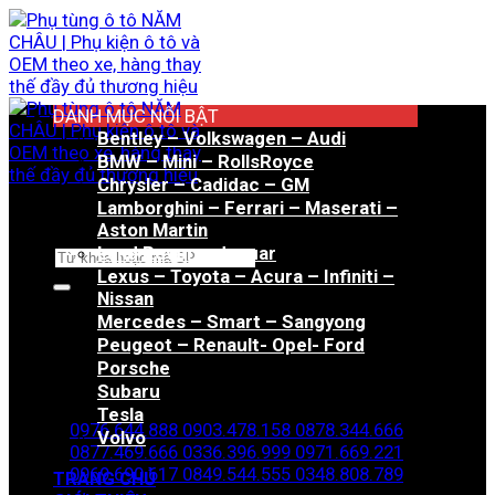
Bỏ
qua
nội
dung
DANH MỤC NỔI BẬT
Bentley – Volkswagen – Audi
BMW – Mini – RollsRoyce
Chrysler – Cadidac – GM
Lamborghini – Ferrari – Maserati –
Aston Martin
Land Rover – Jaguar
Tìm
Lexus – Toyota – Acura – Infiniti –
kiếm:
Nissan
Mercedes – Smart – Sangyong
Peugeot – Renault- Opel- Ford
Porsche
Hotline đặt hàng
Subaru
Tesla
0976.644.888
0903.478.158
0878.344.666
Volvo
0877.469.666
0336.396.999
0971.669.221
0969.690.617
0849.544.555
0348.808.789
TRANG CHỦ