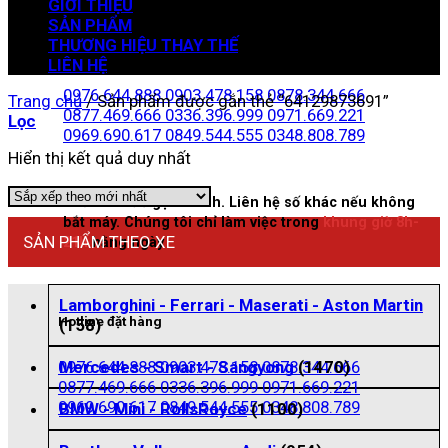
GIỚI THIỆU
SẢN PHẨM
THƯƠNG HIỆU THAY THẾ
Zalo đặt hàng
LIÊN HỆ
0976.644.888
0903.478.158
0878.344.666
Trang chủ
/
Sản phẩm được gắn thẻ “64129873691”
0877.469.666
0336.396.999
0971.669.221
Lọc
0969.690.617
0849.544.555
0348.808.789
Hiển thị kết quả duy nhất
Nhấn vào để gọi nhanh. Liên hệ số khác nếu không
bắt máy. Chúng tôi chỉ làm việc trong
khung giờ 8h-
SẢN PHẨM THEO XE
21h
hằng ngày
Lamborghini - Ferrari - Maserati - Aston Martin
Hotline đặt hàng
(158)
0976.644.888
0903.478.158
0878.344.666
Mercedes - Smart - Sangyong
(1470)
0877.469.666
0336.396.999
0971.669.221
0969.690.617
0849.544.555
0348.808.789
BMW - Mini - RollsRoyce
(1100)