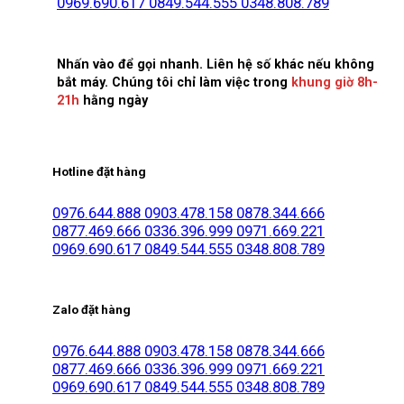
0969.690.617
0849.544.555
0348.808.789
Nhấn vào để gọi nhanh. Liên hệ số khác nếu không
bắt máy. Chúng tôi chỉ làm việc trong
khung giờ 8h-
21h
hằng ngày
Hotline đặt hàng
0976.644.888
0903.478.158
0878.344.666
0877.469.666
0336.396.999
0971.669.221
0969.690.617
0849.544.555
0348.808.789
Zalo đặt hàng
0976.644.888
0903.478.158
0878.344.666
0877.469.666
0336.396.999
0971.669.221
0969.690.617
0849.544.555
0348.808.789