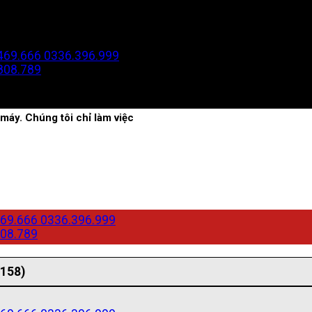
469.666
0336.396.999
808.789
máy. Chúng tôi chỉ làm việc
69.666
0336.396.999
08.789
(158)