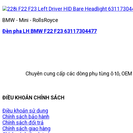
BMW - Mini - RollsRoyce
Đèn pha LH BMW F22 F23 63117304477
Chuyên cung cấp các dòng phụ tùng ô tô, OEM t
ĐIỀU KHOẢN CHÍNH SÁCH
Điều khoản sử dụng
Chính sách bảo hành
Chính sách đổi trả
Chính sách giao hàng