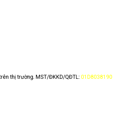
y trên thị trường. MST/ĐKKD/QĐTL:
01D8038190