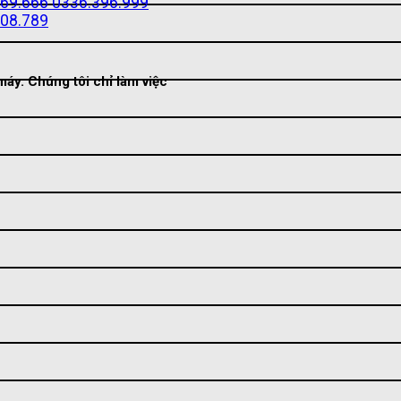
69.666
0336.396.999
08.789
áy. Chúng tôi chỉ làm việc