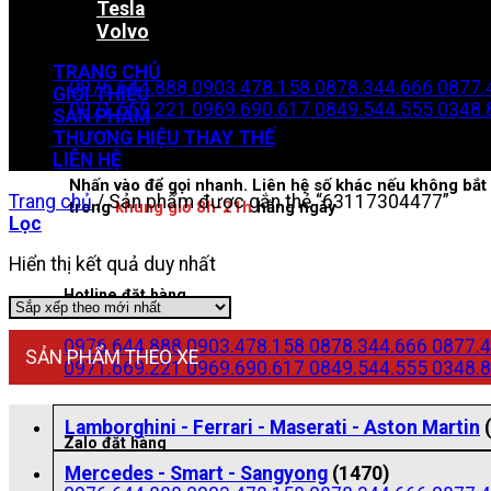
Tesla
Volvo
Zalo đặt hàng
TRANG CHỦ
0976.644.888
0903.478.158
0878.344.666
0877.
GIỚI THIỆU
0971.669.221
0969.690.617
0849.544.555
0348.
SẢN PHẨM
THƯƠNG HIỆU THAY THẾ
LIÊN HỆ
Nhấn vào để gọi nhanh. Liên hệ số khác nếu không bắt 
Trang chủ
/
Sản phẩm được gắn thẻ “63117304477”
trong
khung giờ 8h-21h
hằng ngày
Lọc
Hiển thị kết quả duy nhất
Hotline đặt hàng
0976.644.888
0903.478.158
0878.344.666
0877.4
SẢN PHẨM THEO XE
0971.669.221
0969.690.617
0849.544.555
0348.8
Lamborghini - Ferrari - Maserati - Aston Martin
Zalo đặt hàng
Mercedes - Smart - Sangyong
(1470)