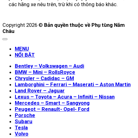
các hãng xe nêu trên, trừ khi có thông báo khác.
Copyright 2026 ©
Bản quyền thuộc về Phụ tùng Năm
Châu
MENU
NỔI BẬT
Bentley – Volkswagen – Audi
BMW – Mini – RollsRoyce
Chrysler – Cadidac – GM
Lamborghini – Ferrari – Maserati – Aston Martin
Land Rover – Jaguar
Lexus – Toyota – Acura – Infiniti – Nissan
Mercedes – Smart – Sangyong
Peugeot – Renault- Opel- Ford
Porsche
Subaru
Tesla
Volvo