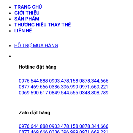
TRANG CHỦ
GIỚI THIỆU
SẢN PHẨM
THƯƠNG HIỆU THAY THẾ
LIÊN HỆ
HỖ TRỢ MUA HÀNG
Hotline đặt hàng
0976.644.888
0903.478.158
0878.344.666
0877.469.666
0336.396.999
0971.669.221
0969.690.617
0849.544.555
0348.808.789
Zalo đặt hàng
0976.644.888
0903.478.158
0878.344.666
0877.469.666
0336.396.999
0971.669.221