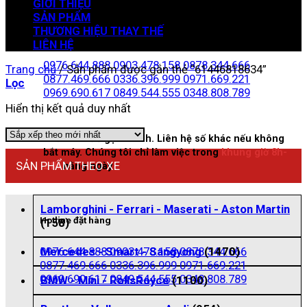
GIỚI THIỆU
SẢN PHẨM
THƯƠNG HIỆU THAY THẾ
Zalo đặt hàng
LIÊN HỆ
0976.644.888
0903.478.158
0878.344.666
Trang chủ
/
Sản phẩm được gắn thẻ “61446818634”
0877.469.666
0336.396.999
0971.669.221
Lọc
0969.690.617
0849.544.555
0348.808.789
Hiển thị kết quả duy nhất
Nhấn vào để gọi nhanh. Liên hệ số khác nếu không
bắt máy. Chúng tôi chỉ làm việc trong
khung giờ 8h-
SẢN PHẨM THEO XE
21h
hằng ngày
Lamborghini - Ferrari - Maserati - Aston Martin
Hotline đặt hàng
(158)
0976.644.888
0903.478.158
0878.344.666
Mercedes - Smart - Sangyong
(1470)
0877.469.666
0336.396.999
0971.669.221
0969.690.617
0849.544.555
0348.808.789
BMW - Mini - RollsRoyce
(1100)