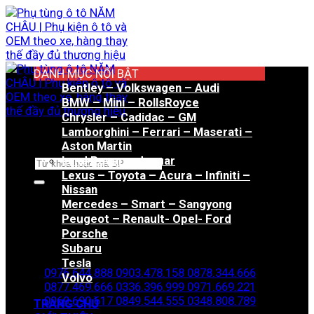
Bỏ
qua
nội
dung
DANH MỤC NỔI BẬT
Bentley – Volkswagen – Audi
BMW – Mini – RollsRoyce
Chrysler – Cadidac – GM
Lamborghini – Ferrari – Maserati –
Aston Martin
Land Rover – Jaguar
Tìm
Lexus – Toyota – Acura – Infiniti –
kiếm:
Nissan
Mercedes – Smart – Sangyong
Peugeot – Renault- Opel- Ford
Porsche
Hotline đặt hàng
Subaru
Tesla
0976.644.888
0903.478.158
0878.344.666
Volvo
0877.469.666
0336.396.999
0971.669.221
0969.690.617
0849.544.555
0348.808.789
TRANG CHỦ