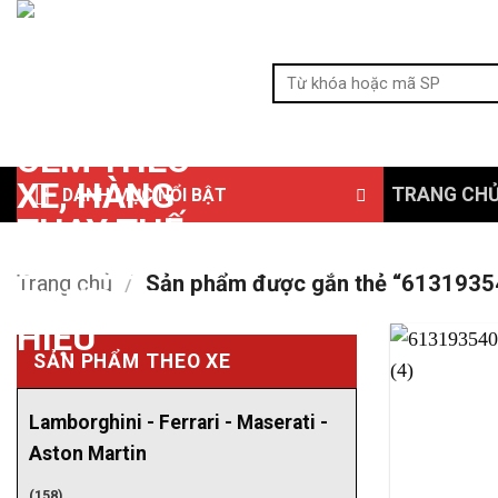
Bỏ
qua
Tìm
nội
kiếm:
dung
TRANG CH
DANH MỤC NỔI BẬT
Trang chủ
/
Sản phẩm được gắn thẻ “61319354
SẢN PHẨM THEO XE
Lamborghini - Ferrari - Maserati -
Aston Martin
(158)