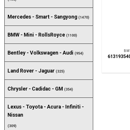
Mercedes - Smart - Sangyong
(1470)
BMW - Mini - RollsRoyce
(1100)
BM
Bentley - Volkswagen - Audi
(954)
613193540
Land Rover - Jaguar
(325)
Chrysler - Cadidac - GM
(354)
Lexus - Toyota - Acura - Infiniti -
Nissan
(309)