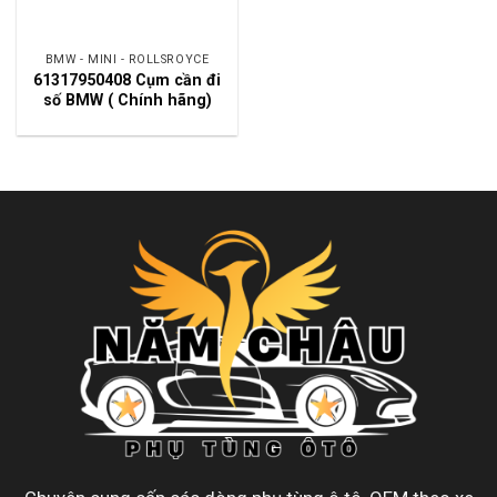
BMW - MINI - ROLLSROYCE
61317950408 Cụm cần đi
số BMW ( Chính hãng)