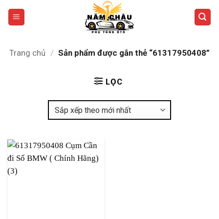
Bỏ
qua
nội
dung
Trang chủ
/
Sản phẩm được gắn thẻ “61317950408”
LỌC