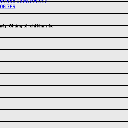
69.666
0336.396.999
08.789
áy. Chúng tôi chỉ làm việc