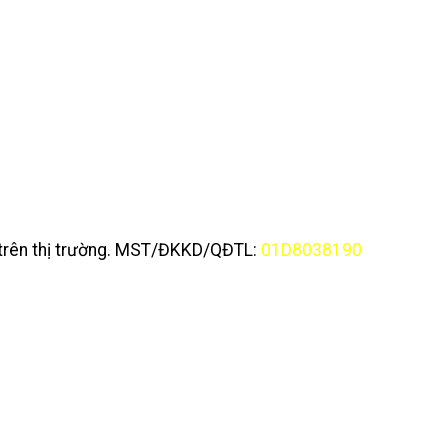
y trên thị trường. MST/ĐKKD/QĐTL:
01D8038190