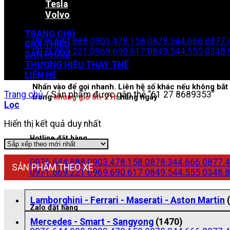
Tesla
Volvo
Zalo đặt hàng
TRANG CHỦ
0976.644.888
0903.478.158
0878.344.666
0877.
GIỚI THIỆU
0971.669.221
0969.690.617
0849.544.555
0348.
SẢN PHẨM
THƯƠNG HIỆU THAY THẾ
LIÊN HỆ
Nhấn vào để gọi nhanh. Liên hệ số khác nếu không bắt 
Trang chủ
/
Sản phẩm được gắn thẻ “61 27 8689353”
trong
khung giờ 8h-21h
hằng ngày
Lọc
Hiển thị kết quả duy nhất
Hotline đặt hàng
0976.644.888
0903.478.158
0878.344.666
0877.4
SẢN PHẨM THEO XE
0971.669.221
0969.690.617
0849.544.555
0348.8
Lamborghini - Ferrari - Maserati - Aston Martin
Zalo đặt hàng
Mercedes - Smart - Sangyong
(1470)