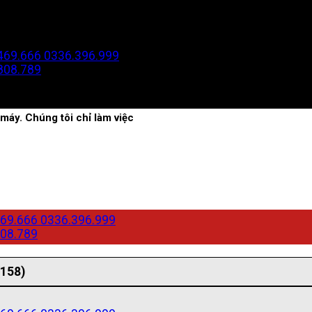
469.666
0336.396.999
808.789
máy. Chúng tôi chỉ làm việc
69.666
0336.396.999
08.789
(158)