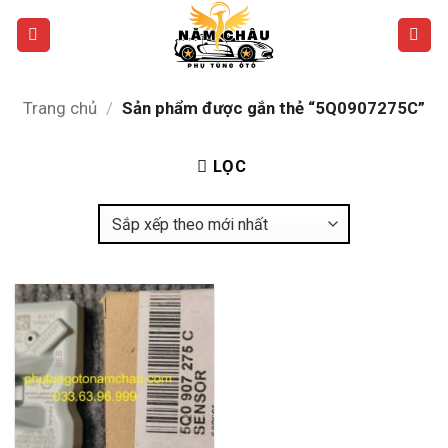
Bỏ
qua
nội
dung
Trang chủ
/
Sản phẩm được gắn thẻ “5Q0907275C”
LỌC