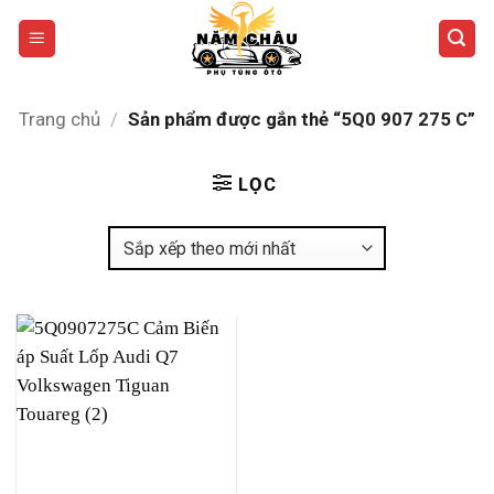
Bỏ
qua
nội
dung
Trang chủ
/
Sản phẩm được gắn thẻ “5Q0 907 275 C”
LỌC