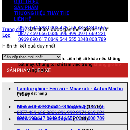
GIỚI THIỆU
SẢN PHẨM
THƯƠNG HIỆU THAY THẾ
Zalo đặt hàng
LIÊN HỆ
0976.644.888
0903.478.158
0878.344.666
Trang chủ
/
Sản phẩm được gắn thẻ “5NN941113”
0877.469.666
0336.396.999
0971.669.221
Lọc
0969.690.617
0849.544.555
0348.808.789
Hiển thị kết quả duy nhất
Nhấn vào để gọi nhanh. Liên hệ số khác nếu không
bắt máy. Chúng tôi chỉ làm việc trong
khung giờ 8h-
SẢN PHẨM THEO XE
21h
hằng ngày
Lamborghini - Ferrari - Maserati - Aston Martin
Hotline đặt hàng
(158)
0976.644.888
0903.478.158
0878.344.666
Mercedes - Smart - Sangyong
(1470)
0877.469.666
0336.396.999
0971.669.221
0969.690.617
0849.544.555
0348.808.789
BMW - Mini - RollsRoyce
(1100)