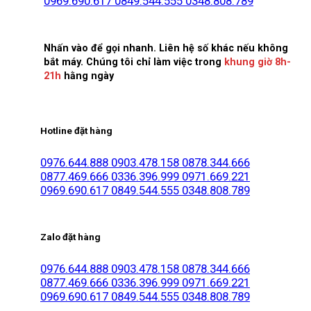
0969.690.617
0849.544.555
0348.808.789
Nhấn vào để gọi nhanh. Liên hệ số khác nếu không
bắt máy. Chúng tôi chỉ làm việc trong
khung giờ 8h-
21h
hằng ngày
Hotline đặt hàng
0976.644.888
0903.478.158
0878.344.666
0877.469.666
0336.396.999
0971.669.221
0969.690.617
0849.544.555
0348.808.789
Zalo đặt hàng
0976.644.888
0903.478.158
0878.344.666
0877.469.666
0336.396.999
0971.669.221
0969.690.617
0849.544.555
0348.808.789