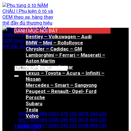
Bỏ
qua
nội
dung
DANH MỤC NỔI BẬT
Bentley – Volkswagen – Audi
BMW – Mini – RollsRoyce
Chrysler – Cadidac – GM
Lamborghini – Ferrari – Maserati –
Aston Martin
Land Rover – Jaguar
Tìm
Lexus – Toyota – Acura – Infiniti –
kiếm:
Nissan
Mercedes – Smart – Sangyong
Peugeot – Renault- Opel- Ford
Porsche
Hotline đặt hàng
Subaru
Tesla
0976.644.888
0903.478.158
0878.344.666
Volvo
0877.469.666
0336.396.999
0971.669.221
0969.690.617
0849.544.555
0348.808.789
TRANG CHỦ