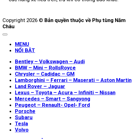
Copyright 2026 ©
Bản quyền thuộc về Phụ tùng Năm
Châu
MENU
NỔI BẬT
Bentley – Volkswagen – Audi
BMW – Mini – RollsRoyce
Chrysler – Cadidac – GM
Lamborghini – Ferrari – Maserati – Aston Martin
Land Rover – Jaguar
Lexus – Toyota – Acura – Infiniti – Nissan
Mercedes – Smart – Sangyong
Peugeot – Renault- Opel- Ford
Porsche
Subaru
Tesla
Volvo