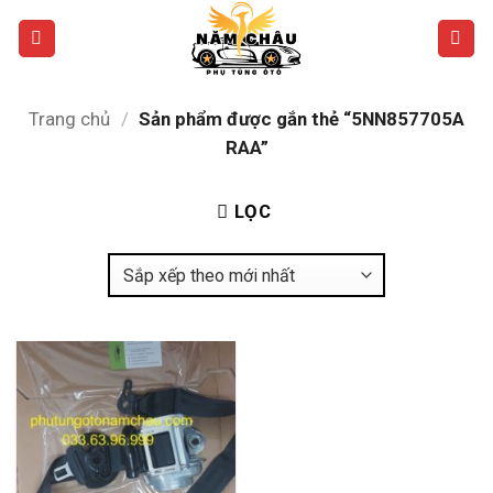
Bỏ
qua
nội
dung
Trang chủ
/
Sản phẩm được gắn thẻ “5NN857705A
RAA”
LỌC