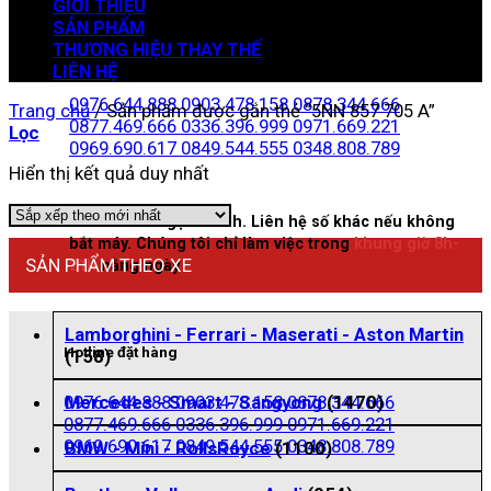
GIỚI THIỆU
SẢN PHẨM
THƯƠNG HIỆU THAY THẾ
Zalo đặt hàng
LIÊN HỆ
0976.644.888
0903.478.158
0878.344.666
Trang chủ
/
Sản phẩm được gắn thẻ “5NN 857 705 A”
0877.469.666
0336.396.999
0971.669.221
Lọc
0969.690.617
0849.544.555
0348.808.789
Hiển thị kết quả duy nhất
Nhấn vào để gọi nhanh. Liên hệ số khác nếu không
bắt máy. Chúng tôi chỉ làm việc trong
khung giờ 8h-
SẢN PHẨM THEO XE
21h
hằng ngày
Lamborghini - Ferrari - Maserati - Aston Martin
Hotline đặt hàng
(158)
0976.644.888
0903.478.158
0878.344.666
Mercedes - Smart - Sangyong
(1470)
0877.469.666
0336.396.999
0971.669.221
0969.690.617
0849.544.555
0348.808.789
BMW - Mini - RollsRoyce
(1100)