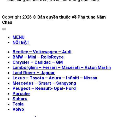
Copyright 2026 ©
Bản quyền thuộc về Phụ tùng Năm
Châu
MENU
NỔI BẬT
Bentley – Volkswagen – Audi
BMW – Mini – RollsRoyce
Chrysler – Cadidac – GM
Lamborghini – Ferrari – Maserati – Aston Martin
Land Rover – Jaguar
Lexus – Toyota – Acura – Infiniti – Nissan
Mercedes – Smart – Sangyong
Peugeot – Renault- Opel- Ford
Porsche
Subaru
Tesla
Volvo