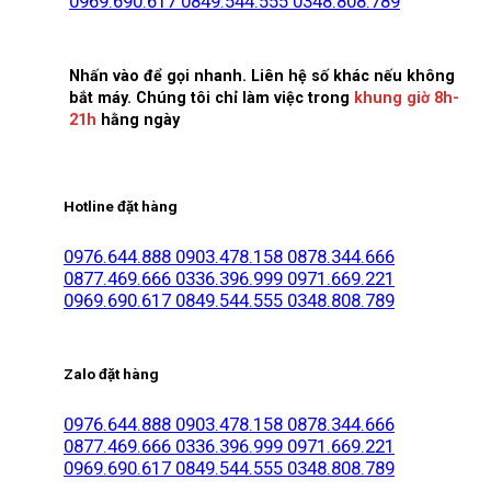
0969.690.617
0849.544.555
0348.808.789
Nhấn vào để gọi nhanh. Liên hệ số khác nếu không
bắt máy. Chúng tôi chỉ làm việc trong
khung giờ 8h-
21h
hằng ngày
Hotline đặt hàng
0976.644.888
0903.478.158
0878.344.666
0877.469.666
0336.396.999
0971.669.221
0969.690.617
0849.544.555
0348.808.789
Zalo đặt hàng
0976.644.888
0903.478.158
0878.344.666
0877.469.666
0336.396.999
0971.669.221
0969.690.617
0849.544.555
0348.808.789