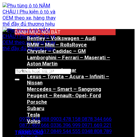
Bỏ
qua
nội
dung
DANH MỤC NỔI BẬT
Bentley – Volkswagen – Audi
BMW – Mini – RollsRoyce
Chrysler – Cadidac – GM
Lamborghini – Ferrari – Maserati –
Aston Martin
Land Rover – Jaguar
Tìm
Lexus – Toyota – Acura – Infiniti –
kiếm:
Nissan
Mercedes – Smart – Sangyong
Peugeot – Renault- Opel- Ford
Porsche
Hotline đặt hàng
Subaru
Tesla
0976.644.888
0903.478.158
0878.344.666
Volvo
0877.469.666
0336.396.999
0971.669.221
0969.690.617
0849.544.555
0348.808.789
TRANG CHỦ