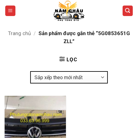
Bỏ
qua
nội
dung
Trang chủ
/
Sản phẩm được gắn thẻ “5G0853651G
ZLL”
LỌC