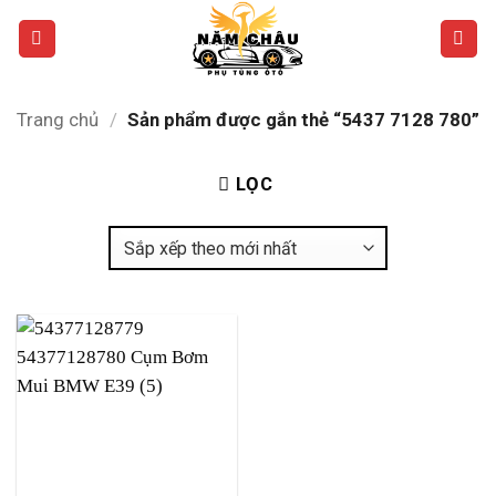
Bỏ
qua
nội
dung
Trang chủ
/
Sản phẩm được gắn thẻ “5437 7128 780”
LỌC