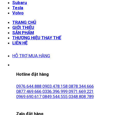
Subaru
Tesla
Volvo
TRANG CHỦ
GIỚI THIỆU
SẢN PHẨM
THƯƠNG HIỆU THAY THẾ
LIÊN HỆ
HỖ TRỢ MUA HÀNG
Hotline đặt hàng
0976.644.888
0903.478.158
0878.344.666
0877.469.666
0336.396.999
0971.669.221
0969.690.617
0849.544.555
0348.808.789
Zalo đặt hàng