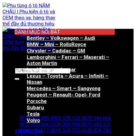
Bỏ
qua
nội
dung
DANH MỤC NỔI BẬT
Bentley – Volkswagen – Audi
BMW – Mini – RollsRoyce
Chrysler – Cadidac – GM
Lamborghini – Ferrari – Maserati –
Aston Martin
Land Rover – Jaguar
Tìm
Lexus – Toyota – Acura – Infiniti –
kiếm:
Nissan
Mercedes – Smart – Sangyong
Peugeot – Renault- Opel- Ford
Porsche
Hotline đặt hàng
Subaru
Tesla
0976.644.888
0903.478.158
0878.344.666
Volvo
0877.469.666
0336.396.999
0971.669.221
0969.690.617
0849.544.555
0348.808.789
TRANG CHỦ