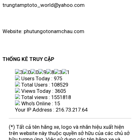
trungtamptoto_world@yahoo.com
Website: phutungotonamchau.com
THỐNG KÊ TRUY CẬP
Users Today : 975
Total Users : 108529
Views Today : 3605
Total views : 1551818
Who's Online : 15
Your IP Address : 216.73.217.64
(*) Tất cả tên hãng xe, logo và nhãn hiệu xuất hiện
trên website này thuộc quyền sở hữu của các chủ sở
hữu tương ứng. Việc sử dụng các tên hãng xe và