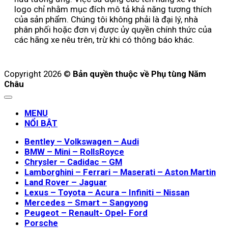
logo chỉ nhằm mục đích mô tả khả năng tương thích
của sản phẩm. Chúng tôi không phải là đại lý, nhà
phân phối hoặc đơn vị được ủy quyền chính thức của
các hãng xe nêu trên, trừ khi có thông báo khác.
Copyright 2026 ©
Bản quyền thuộc về Phụ tùng Năm
Châu
MENU
NỔI BẬT
Bentley – Volkswagen – Audi
BMW – Mini – RollsRoyce
Chrysler – Cadidac – GM
Lamborghini – Ferrari – Maserati – Aston Martin
Land Rover – Jaguar
Lexus – Toyota – Acura – Infiniti – Nissan
Mercedes – Smart – Sangyong
Peugeot – Renault- Opel- Ford
Porsche