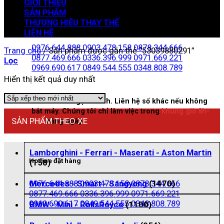
GIỚI THIỆU
SẢN PHẨM
THƯƠNG HIỆU THAY THẾ
Zalo đặt hàng
LIÊN HỆ
0976.644.888
0903.478.158
0878.344.666
Trang chủ
/
Sản phẩm được gắn thẻ “53039880291”
0877.469.666
0336.396.999
0971.669.221
Lọc
0969.690.617
0849.544.555
0348.808.789
Hiển thị kết quả duy nhất
Nhấn vào để gọi nhanh. Liên hệ số khác nếu không
bắt máy. Chúng tôi chỉ làm việc trong
khung giờ 8h-
SẢN PHẨM THEO XE
21h
hằng ngày
Lamborghini - Ferrari - Maserati - Aston Martin
Hotline đặt hàng
(158)
0976.644.888
0903.478.158
0878.344.666
Mercedes - Smart - Sangyong
(1470)
0877.469.666
0336.396.999
0971.669.221
0969.690.617
0849.544.555
0348.808.789
BMW - Mini - RollsRoyce
(1100)