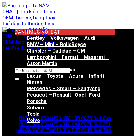
Bỏ
qua
nội
dung
DANH MỤC NỔI BẬT
Bentley – Volkswagen – Audi
BMW – Mini – RollsRoyce
Chrysler – Cadidac – GM
Lamborghini – Ferrari – Maserati –
Aston Martin
Land Rover – Jaguar
Tìm
Lexus – Toyota – Acura – Infiniti –
kiếm:
Nissan
Mercedes – Smart – Sangyong
Peugeot – Renault- Opel- Ford
Porsche
Hotline đặt hàng
Subaru
Tesla
0976.644.888
0903.478.158
0878.344.666
Volvo
0877.469.666
0336.396.999
0971.669.221
0969.690.617
0849.544.555
0348.808.789
TRANG CHỦ