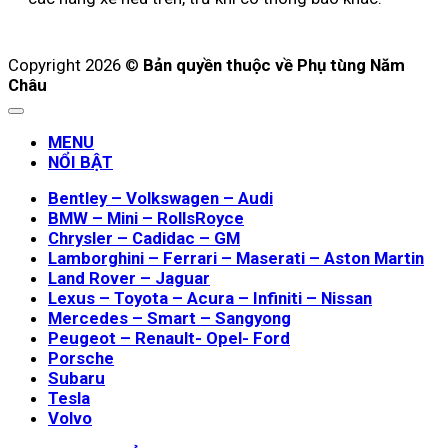
Copyright 2026 ©
Bản quyền thuộc về Phụ tùng Năm
Châu
MENU
NỔI BẬT
Bentley – Volkswagen – Audi
BMW – Mini – RollsRoyce
Chrysler – Cadidac – GM
Lamborghini – Ferrari – Maserati – Aston Martin
Land Rover – Jaguar
Lexus – Toyota – Acura – Infiniti – Nissan
Mercedes – Smart – Sangyong
Peugeot – Renault- Opel- Ford
Porsche
Subaru
Tesla
Volvo