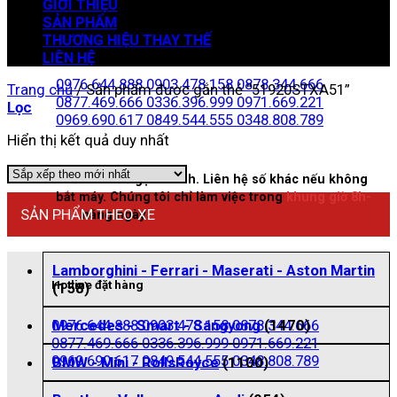
GIỚI THIỆU
SẢN PHẨM
THƯƠNG HIỆU THAY THẾ
Zalo đặt hàng
LIÊN HỆ
0976.644.888
0903.478.158
0878.344.666
Trang chủ
/
Sản phẩm được gắn thẻ “51920STXA51”
0877.469.666
0336.396.999
0971.669.221
Lọc
0969.690.617
0849.544.555
0348.808.789
Hiển thị kết quả duy nhất
Nhấn vào để gọi nhanh. Liên hệ số khác nếu không
bắt máy. Chúng tôi chỉ làm việc trong
khung giờ 8h-
SẢN PHẨM THEO XE
21h
hằng ngày
Lamborghini - Ferrari - Maserati - Aston Martin
Hotline đặt hàng
(158)
0976.644.888
0903.478.158
0878.344.666
Mercedes - Smart - Sangyong
(1470)
0877.469.666
0336.396.999
0971.669.221
0969.690.617
0849.544.555
0348.808.789
BMW - Mini - RollsRoyce
(1100)