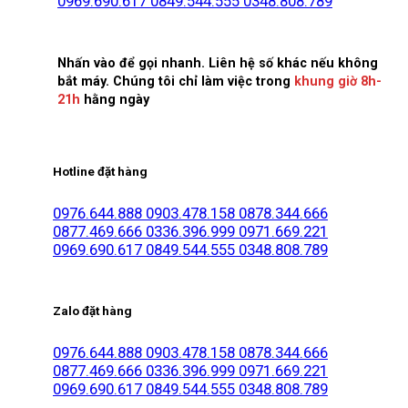
0969.690.617
0849.544.555
0348.808.789
Nhấn vào để gọi nhanh. Liên hệ số khác nếu không
bắt máy. Chúng tôi chỉ làm việc trong
khung giờ 8h-
21h
hằng ngày
Hotline đặt hàng
0976.644.888
0903.478.158
0878.344.666
0877.469.666
0336.396.999
0971.669.221
0969.690.617
0849.544.555
0348.808.789
Zalo đặt hàng
0976.644.888
0903.478.158
0878.344.666
0877.469.666
0336.396.999
0971.669.221
0969.690.617
0849.544.555
0348.808.789