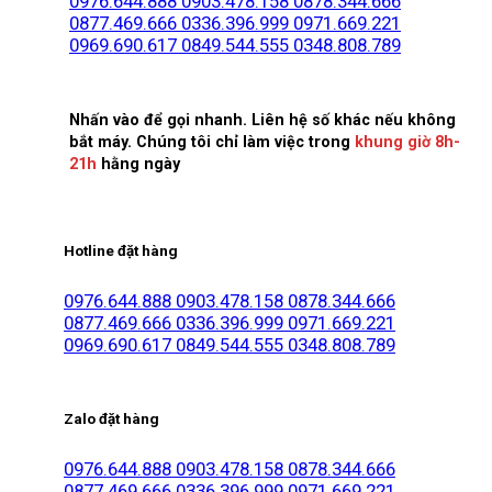
0976.644.888
0903.478.158
0878.344.666
0877.469.666
0336.396.999
0971.669.221
0969.690.617
0849.544.555
0348.808.789
Nhấn vào để gọi nhanh. Liên hệ số khác nếu không
bắt máy. Chúng tôi chỉ làm việc trong
khung giờ 8h-
21h
hằng ngày
Hotline đặt hàng
0976.644.888
0903.478.158
0878.344.666
0877.469.666
0336.396.999
0971.669.221
0969.690.617
0849.544.555
0348.808.789
Zalo đặt hàng
0976.644.888
0903.478.158
0878.344.666
0877.469.666
0336.396.999
0971.669.221