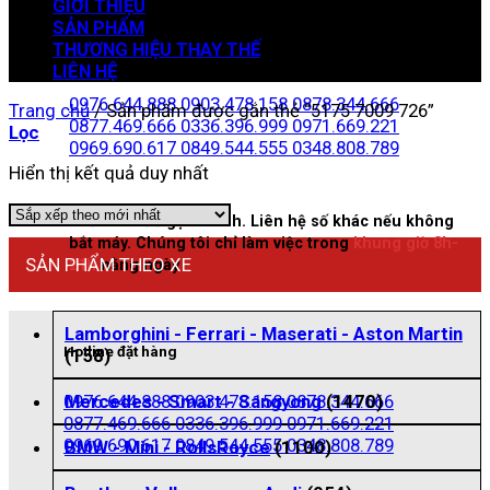
GIỚI THIỆU
SẢN PHẨM
THƯƠNG HIỆU THAY THẾ
Zalo đặt hàng
LIÊN HỆ
0976.644.888
0903.478.158
0878.344.666
Trang chủ
/
Sản phẩm được gắn thẻ “5175 7009 726”
0877.469.666
0336.396.999
0971.669.221
Lọc
0969.690.617
0849.544.555
0348.808.789
Hiển thị kết quả duy nhất
Nhấn vào để gọi nhanh. Liên hệ số khác nếu không
bắt máy. Chúng tôi chỉ làm việc trong
khung giờ 8h-
SẢN PHẨM THEO XE
21h
hằng ngày
Lamborghini - Ferrari - Maserati - Aston Martin
Hotline đặt hàng
(158)
0976.644.888
0903.478.158
0878.344.666
Mercedes - Smart - Sangyong
(1470)
0877.469.666
0336.396.999
0971.669.221
0969.690.617
0849.544.555
0348.808.789
BMW - Mini - RollsRoyce
(1100)