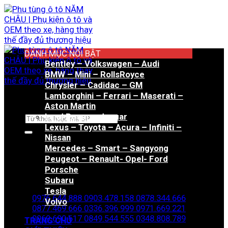
Bỏ
qua
nội
dung
DANH MỤC NỔI BẬT
Bentley – Volkswagen – Audi
BMW – Mini – RollsRoyce
Chrysler – Cadidac – GM
Lamborghini – Ferrari – Maserati –
Aston Martin
Land Rover – Jaguar
Tìm
Lexus – Toyota – Acura – Infiniti –
kiếm:
Nissan
Mercedes – Smart – Sangyong
Peugeot – Renault- Opel- Ford
Porsche
Hotline đặt hàng
Subaru
Tesla
0976.644.888
0903.478.158
0878.344.666
Volvo
0877.469.666
0336.396.999
0971.669.221
0969.690.617
0849.544.555
0348.808.789
TRANG CHỦ