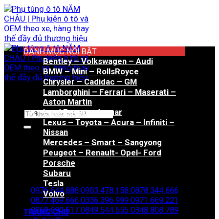
Bỏ
qua
nội
dung
DANH MỤC NỔI BẬT
Bentley – Volkswagen – Audi
BMW – Mini – RollsRoyce
Chrysler – Cadidac – GM
Lamborghini – Ferrari – Maserati –
Aston Martin
Land Rover – Jaguar
Tìm
Lexus – Toyota – Acura – Infiniti –
kiếm:
Nissan
Mercedes – Smart – Sangyong
Peugeot – Renault- Opel- Ford
Porsche
Hotline đặt hàng
Subaru
Tesla
0976.644.888
0903.478.158
0878.344.666
Volvo
0877.469.666
0336.396.999
0971.669.221
0969.690.617
0849.544.555
0348.808.789
TRANG CHỦ