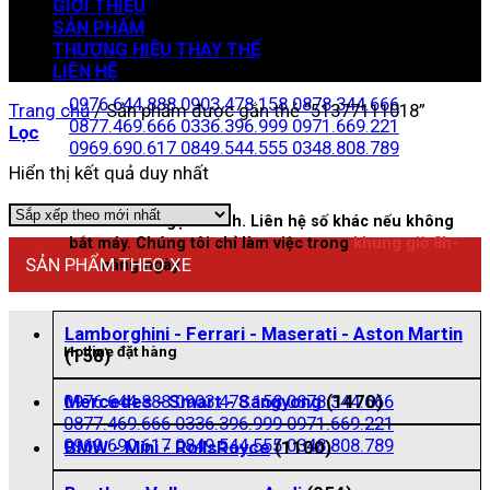
GIỚI THIỆU
SẢN PHẨM
THƯƠNG HIỆU THAY THẾ
Zalo đặt hàng
LIÊN HỆ
0976.644.888
0903.478.158
0878.344.666
Trang chủ
/
Sản phẩm được gắn thẻ “51377111018”
0877.469.666
0336.396.999
0971.669.221
Lọc
0969.690.617
0849.544.555
0348.808.789
Hiển thị kết quả duy nhất
Nhấn vào để gọi nhanh. Liên hệ số khác nếu không
bắt máy. Chúng tôi chỉ làm việc trong
khung giờ 8h-
SẢN PHẨM THEO XE
21h
hằng ngày
Lamborghini - Ferrari - Maserati - Aston Martin
Hotline đặt hàng
(158)
0976.644.888
0903.478.158
0878.344.666
Mercedes - Smart - Sangyong
(1470)
0877.469.666
0336.396.999
0971.669.221
0969.690.617
0849.544.555
0348.808.789
BMW - Mini - RollsRoyce
(1100)