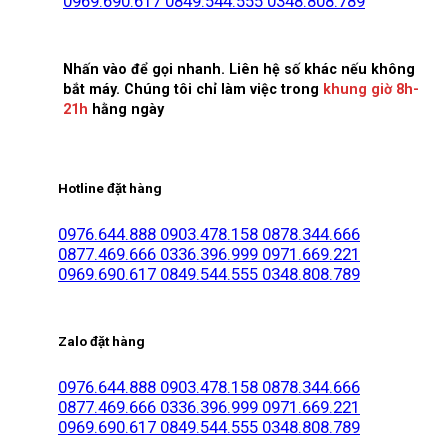
0969.690.617
0849.544.555
0348.808.789
Nhấn vào để gọi nhanh. Liên hệ số khác nếu không
bắt máy. Chúng tôi chỉ làm việc trong
khung giờ 8h-
21h
hằng ngày
Hotline đặt hàng
0976.644.888
0903.478.158
0878.344.666
0877.469.666
0336.396.999
0971.669.221
0969.690.617
0849.544.555
0348.808.789
Zalo đặt hàng
0976.644.888
0903.478.158
0878.344.666
0877.469.666
0336.396.999
0971.669.221
0969.690.617
0849.544.555
0348.808.789