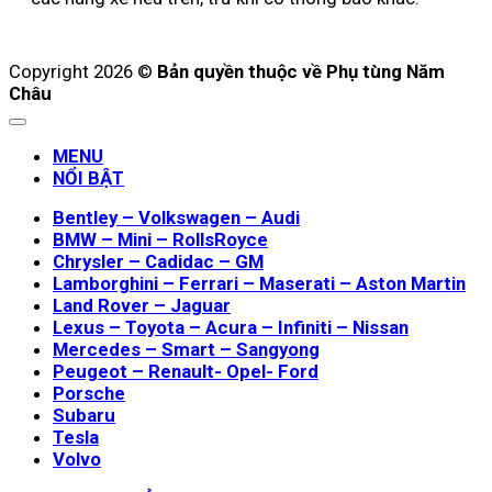
Copyright 2026 ©
Bản quyền thuộc về Phụ tùng Năm
Châu
MENU
NỔI BẬT
Bentley – Volkswagen – Audi
BMW – Mini – RollsRoyce
Chrysler – Cadidac – GM
Lamborghini – Ferrari – Maserati – Aston Martin
Land Rover – Jaguar
Lexus – Toyota – Acura – Infiniti – Nissan
Mercedes – Smart – Sangyong
Peugeot – Renault- Opel- Ford
Porsche
Subaru
Tesla
Volvo